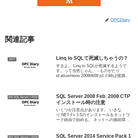
OPCDiary
関連記事
Linq to SQLて死滅しちゃうの？
.NET
するよ。 Linq to SQLが死滅するようで
す。って当然じゃん。 - ものがたり
id:atsushieno:20080609:p1 の時は憶測で
終わっていた話だけど、Linq to SQLはど
うやらdisconの方向らしい。ADO.N...
SQL Server 2008 Feb. 2008 CTP
MS SQL Server / RDB
インストール時の注意
いくつか注意点があります。 いきな
り.NET Fx 3.5のインストールをネットワ
ーク経由で始める。 ネットへの接続環境
を用意するか、あらかじめインストール
しましょう。。。製品時には一考が必要
です。 照合順序 日本語版なのに照合順序
SQL Server 2014 Service Pack 1
MS SQL Server / RDB