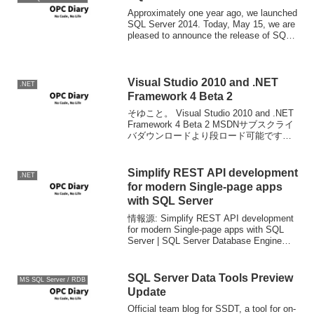
がSQL...
Approximately one year ago, we launched
SQL Server 2014. Today, May 15, we are
pleased to announce the release of SQL
Se...
Visual Studio 2010 and .NET
.NET
Framework 4 Beta 2
そゆこと。 Visual Studio 2010 and .NET
Framework 4 Beta 2 MSDNサブスクライ
バダウンロードより段ロード可能です。
現在のところ英語版のみ。
Simplify REST API development
.NET
for modern Single-page apps
with SQL Server
情報源: Simplify REST API development
for modern Single-page apps with SQL
Server | SQL Server Database Engine
Blog永遠に生き続ける...
SQL Server Data Tools Preview
MS SQL Server / RDB
Update
Official team blog for SSDT, a tool for on-