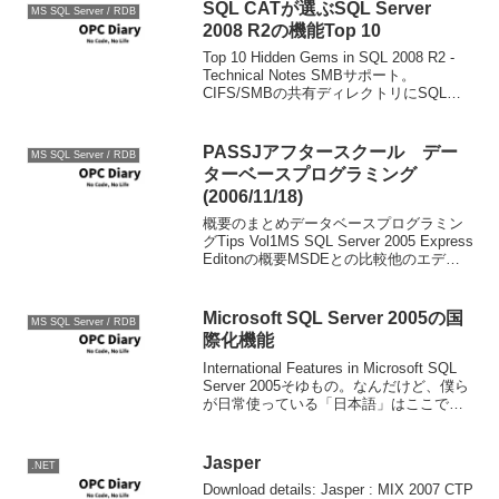
SQL CATが選ぶSQL Server
MS SQL Server / RDB
2008 R2の機能Top 10
Top 10 Hidden Gems in SQL 2008 R2 -
Technical Notes SMBサポート。
CIFS/SMBの共有ディレクトリにSQLの
ファイルを置くことができる。 パフォー
マンスの向上。Windows Serv...
PASSJアフタースクール デー
MS SQL Server / RDB
ターベースプログラミング
(2006/11/18)
概要のまとめデータベースプログラミン
グTips Vol1MS SQL Server 2005 Express
Editonの概要MSDEとの比較他のエディ
ションとの比較SQLエージェントが
ExpressEditonには存在しないので注意
MS...
Microsoft SQL Server 2005の国
MS SQL Server / RDB
際化機能
International Features in Microsoft SQL
Server 2005そゆもの。なんだけど、僕ら
が日常使っている「日本語」はここでい
う「国際化」の対象だって言うことを忘
れないでいよう。まずその認識がない
と、ソ...
Jasper
.NET
Download details: Jasper : MIX 2007 CTP