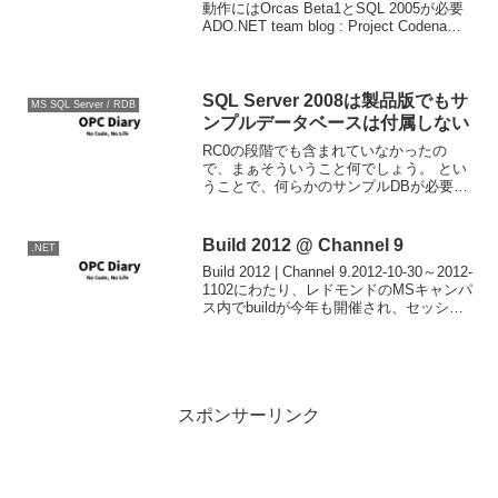
動作にはOrcas Beta1とSQL 2005が必要
ADO.NET team blog : Project Codename
"Jasper" - Announ...
SQL Server 2008は製品版でもサ
MS SQL Server / RDB
ンプルデータベースは付属しない
RC0の段階でも含まれていなかったの
で、まぁそういうこと何でしょう。 とい
うことで、何らかのサンプルDBが必要な
場合は以下から探して落としてみてくだ
さい。 Microsoft SQL Server Community
& Samples -...
Build 2012 @ Channel 9
.NET
Build 2012 | Channel 9.2012-10-30～2012-
1102にわたり、レドモンドのMSキャンパ
ス内でbuildが今年も開催され、セッショ
ンビデオやスライドが公開されていま
す。buildは過去PDCとして行われてい
た...
スポンサーリンク