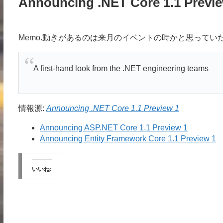
Announcing .NET Core 1.1 Previe
Memo.動きがあるのは来月のイベントの時かと思ってい
A first-hand look from the .NET engineering teams
情報源:
Announcing .NET Core 1.1 Preview 1
Announcing ASP.NET Core 1.1 Preview 1
Announcing Entity Framework Core 1.1 Preview 1
いいね: