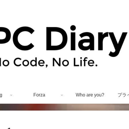
g
Forza
Who are you?
プラ