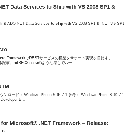
ET Data Services to Ship with VS 2008 SP1 &
rk & ADO.NET Data Services to Ship with VS 2008 SP1 & .NET 3.5 SP1
cro
o..NET Micro FrameworkでRESTサービスの構築をサポート実現を目指す、
る記事。mfRFCSinatraのような感じでルー...
RTM
Windows Phone SDK 7.1 参考： Windows Phone SDK 7.1
Developer B...
for Microsoft® .NET Framework – Release:
.0