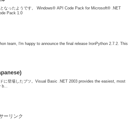
です。 Windows® API Code Pack for Microsoft® .NET
ode Pack 1.0
on team, I'm happy to announce the final release IronPython 2.7.2. This
apanese)
。Visual Basic .NET 2003 provides the easiest, most
 b...
サーリンク