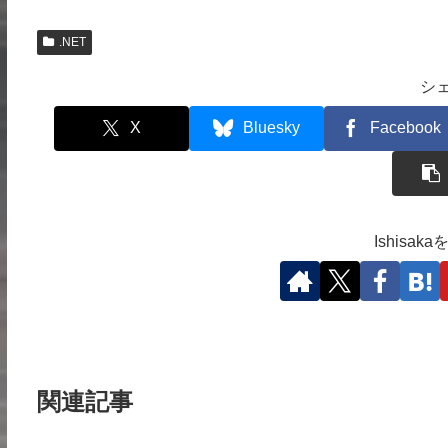
.NET
シ
X
Bluesky
Facebook
Ishisa
関連記事