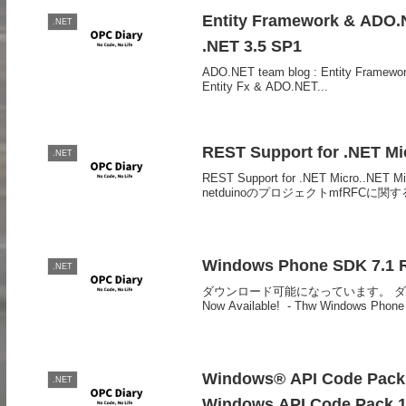
Entity Framework & ADO.N
.NET
.NET 3.5 SP1
ADO.NET team blog : Entity Framewo
Entity Fx & ADO.NET...
REST Support for .NET Mi
.NET
REST Support for .NET Micr
netduinoのプロジェクトmfRFCに関す
Windows Phone SDK 7.1 
.NET
ダウンロード可能になっています。 ダウンロード： 
Now Available! - Thw Windows Phone 
Windows® API Code Pack 
.NET
Windows API Code Pack 1