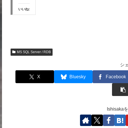
いいね:
MS SQL Server / RDB
シ
X
Bluesky
Facebook
Ishisa