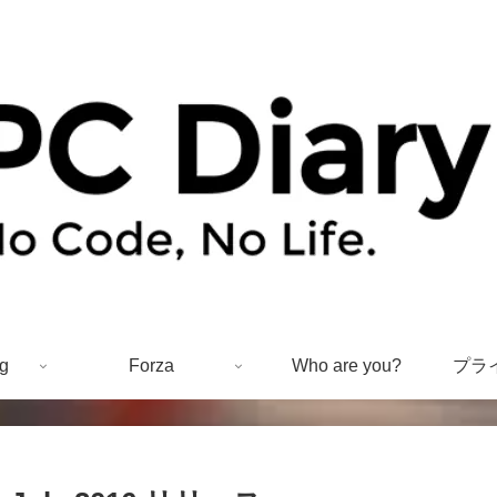
g
Forza
Who are you?
プラ