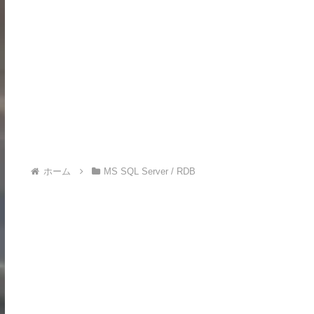
ホーム
MS SQL Server / RDB