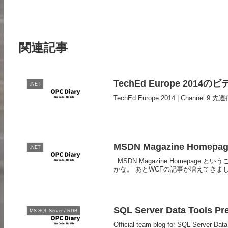
関連記事
TechEd Europe 201
.NET
TechEd Europe 2014 | Chan
MSDN Magazine Homepage
.NET
MSDN Magazine Homepage と
かな。 あとWCFの記事が増えてきました
SQL Server Data Tools Pr
MS SQL Server / RDB
Official team blog for SQL Server Da