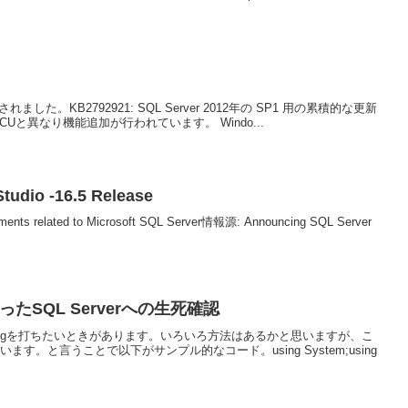
ースされました。KB2792921: SQL Server 2012年の SP1 用の累積的な更新
Uと異なり機能追加が行われています。 Windo...
udio -16.5 Release
cements related to Microsoft SQL Server情報源: Announcing SQL Server
Oを使ったSQL Serverへの生死確認
るかPingを打ちたいときがあります。いろいろ方法はあるかと思いますが、こ
す。と言うことで以下がサンプル的なコード。using System;using