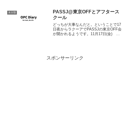
がセッションを聞いた範囲でまとめてお
きましょう。Yukon 来年このYukon登...
PASSJ@東京OFFとアフタース
未分類
クール
どっちが大事なんだと。ということで17
日夜からラクーアでPASSJの東京OFF会
が開かれるようです。11月17日(金) 第1
回 PASSJ オフ 開催またその翌日は朝か
らアフタースクールです。「データベー
スプログラミング TIPS 講座」小...
スポンサーリンク