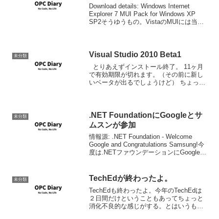
Download details: Windows Internet
Explorer 7 MUI Pack for Windows XP
SP2そうゆうもの。VistaのMUIには当然
IE7も含まれていたので、WinXPでもとっ
くに出てい...
Visual Studio 2010 Beta1
未分類
とりあえずインストール終了。 11ヶ月
で有効期限が切れます。（その前に新し
いベータが出るでしょうけど） ちょっと
だけ使った感触としては、思ったよりも
遅くないなといったところでしょうか。
.NET FoundationにGoogleとサ
未分類
ムスンが参加
情報源: .NET Foundation - Welcome
Google and Congratulations Samsung!今
度は.NETファウンデーションにGoogleと
サムスンが加入したというニュースが来
ました。
TechEdが終わったよ。
未分類
TechEdも終わったよ。今年のTechEdは
２日間だけということもあってちょっと
消化不良的な感じがする。とはいうもの
の、そこはTechEdということで、今回私