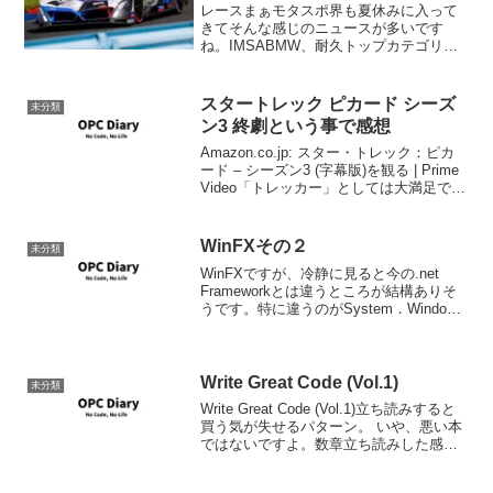
レースまぁモタスポ界も夏休みに入って
きてそんな感じのニュースが多いです
ね。IMSABMW、耐久トップカテゴリー
への参戦継続を改めて表明。北米での新
パートナーは「後日発表」 | ニュース |
autosport webBMWとレイホール・レタ...
スタートレック ピカード シーズ
未分類
ン3 終劇という事で感想
Amazon.co.jp: スター・トレック：ピカ
ード – シーズン3 (字幕版)を観る | Prime
Video「トレッカー」としては大満足でし
た。若干ネタバレを含みます。良かった
ところ：シドニー・ラフォージをやった
Ashlei Sha...
WinFXその２
未分類
WinFXですが、冷静に見ると今の.net
Frameworkとは違うところが結構ありそ
うです。特に違うのがSystem．Windows
名前空間で、今まで
System.Windows.Form以下にあったはず
のUIコントロールがSystem...
Write Great Code (Vol.1)
未分類
Write Great Code (Vol.1)立ち読みすると
買う気が失せるパターン。 いや、悪い本
ではないですよ。数章立ち読みした感じ
（ヲイ)ではかなり良い本だと思うし、い
きなりVBやJavaでソフトウェア開発を始