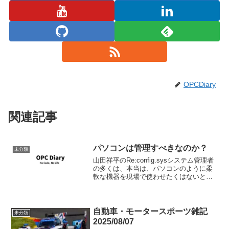
OPCDiary
関連記事
パソコンは管理すべきなのか？
未分類
山田祥平のRe:config.sysシステム管理者
の多くは、本当は、パソコンのように柔
軟な機器を現場で使わせたくはないと思
っているに違いない。できれば決められ
た用途以外には役にたたない専用機を用
意したいと考えているはずだ。そうすれ
ば、ウィル...
自動車・モータースポーツ雑記
未分類
2025/08/07