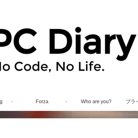
g
Forza
Who are you?
プラ