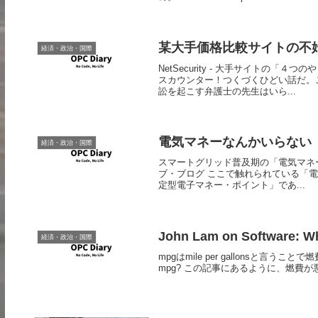
某大手価格比較サイトの不
経済・政治・国際
NetSecurity - 大手サイトの
スカウンター！つくづくひどい話だ。
訟を起こす弁護士の先生はいら...
電気マネーなんかいらない
経済・政治・国際
スマートグリッド普及期の「電気マネー」
ブ・ブログ ここで触れられている「
定型電子マネー・ポイント」であ...
John Lam on Software: Wh
経済・政治・国際
mpgはmile per gallonsと言うことで燃費のこと
mpg? この記事にあるように、燃費が