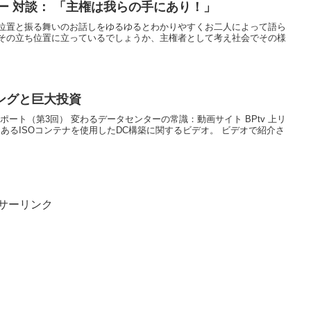
ダー 対談： 「主権は我らの手にあり！」
位置と振る舞いのお話しをゆるゆるとわかりやすくお二人によって語ら
その立ち位置に立っているでしょうか、主権者として考え社会でその様
ングと巨大投資
ート（第3回） 変わるデータセンターの常識：動画サイト BPtv 上リ
あるISOコンテナを使用したDC構築に関するビデオ。 ビデオで紹介さ
サーリンク