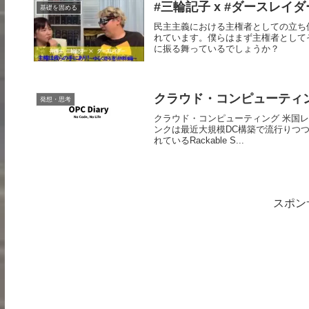
#三輪記子 x #ダースレイ
基礎を固める
民主主義における主権者としての立ち
れています。僕らはまず主権者として
に振る舞っているでしょうか？
クラウド・コンピューティ
発想・思考
クラウド・コンピューティング 米国レポ
ンクは最近大規模DC構築で流行りつつ
れているRackable S...
スポン