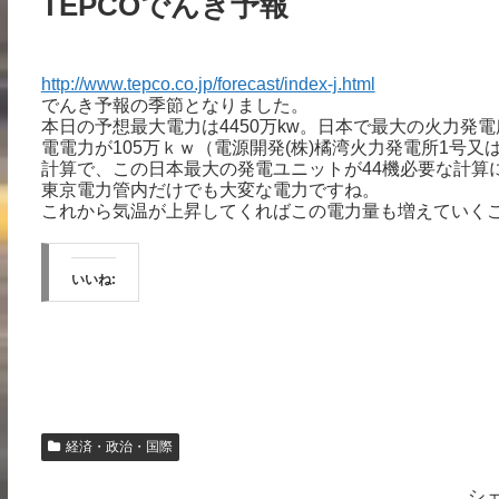
TEPCOでんき予報
http://www.tepco.co.jp/forecast/index-j.html
でんき予報の季節となりました。
本日の予想最大電力は4450万kw。日本で最大の火力発電
電電力が105万ｋｗ（電源開発(株)橘湾火力発電所1号
計算で、この日本最大の発電ユニットが44機必要な計算
東京電力管内だけでも大変な電力ですね。
これから気温が上昇してくればこの電力量も増えていく
いいね:
経済・政治・国際
シ