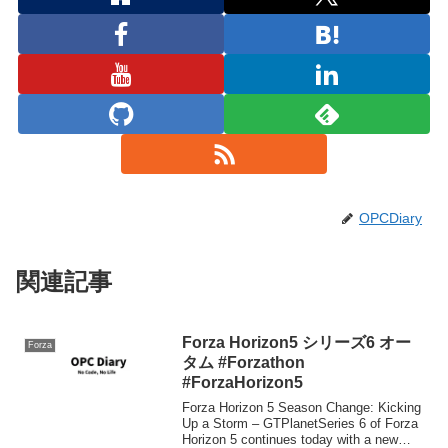
OPCDiary
関連記事
Forza Horizon5 シリーズ6 オー
Forza
タム #Forzathon
#ForzaHorizon5
Forza Horizon 5 Season Change: Kicking
Up a Storm – GTPlanetSeries 6 of Forza
Horizon 5 continues today with a new