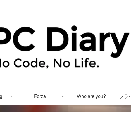
g
Forza
Who are you?
プラ