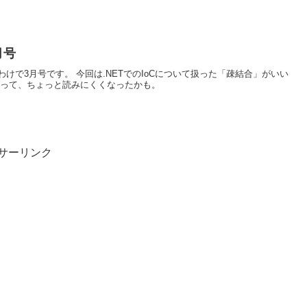
月号
08 というわけで3月号です。 今回は.NETでのIoCについて扱った「疎結合」がいい
わって、ちょっと読みにくくなったかも。
サーリンク