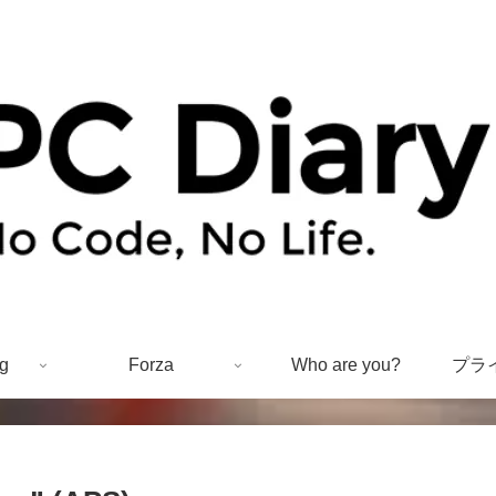
g
Forza
Who are you?
プラ