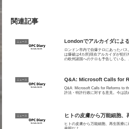
関連記事
Londonでアルカイダによ
ニュース
ロンドン市内で自爆テロにあったバス。
は爆破は4カ所)現在アルカイダが犯
の欧州諸国へのテロも予告している。..
Q&A: Microsoft Calls for 
ニュース
Q&A: Microsoft Calls for Ref
許法・特許行政に対する意見。今は読め
ヒトの皮膚から万能細胞、
ニュース
ヒトの皮膚から万能細胞、再生医療に画期的
発明だよ。