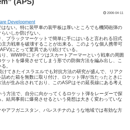
em” (APS)
2006-04-11
ware Development
ではない。特に装甲車の装甲板は厚いところでも機関砲弾の
ぐらいしか防げない。
り、ブラックマーケットで簡単に手にはいると言われる旧式
側の主力戦車を破壊することが出来る。このような個人携帯可
AFV)にとって驚異であり続けている。
り、WWII中にドイツはスカートアーマーという戦車の周囲
ロケットを爆発させてしまう形での防御方法を編み出し、こ
いる。
れ続けてきたイスラエルでも対抗方法の研究が盛んで、リアク
を詰めた箱を無数に取り付け、ロケット弾が当たったときに
法が生み出されており、このASPはその延長線にある考え
いう方法で、自分に向かってくるロケット弾をレーダーで探
る。結局事前に爆発させるという発想は大きく変わっていな
クやアフガニスタン、パレスチナのような地域では有効な方