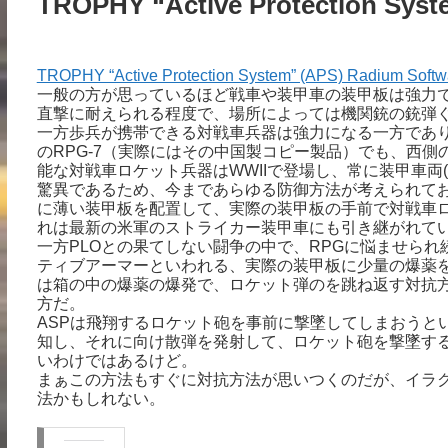
TROPHY “Active Protection Syst
TROPHY “Active Protection System” (APS) Radium Soft
一般の方が思っているほど戦車や装甲車の装甲板は強力
直撃に耐えられる程度で、場所によっては機関銃の銃弾
一方歩兵が携帯できる対戦車兵器は強力になる一方であ
のRPG-7（実際にはその中国製コピー製品）でも、西
能な対戦車ロケット兵器はWWIIで登場し、常に装甲車両(
驚異であるため、今まであらゆる防御方法が考えられてお
に薄い装甲板を配置して、実際の装甲板の手前で対戦車
れは最新の米軍のストライカー装甲車にも引き継がれて
一方PLOとの果てしない闘争の中で、RPGに悩ませら
ティブアーマーといわれる、実際の装甲板に少量の爆薬
は箱の中の爆薬の爆発で、ロケット弾のを跳ね返す対抗方
方だ。
ASPは飛翔するロケット砲を事前に撃墜してしまおうと
知し、それに向け散弾を発射して、ロケット砲を撃墜す
いわけではあるけど。
まぁこの方法もすぐに対抗方法が思いつくのだが、イラ
法かもしれない。