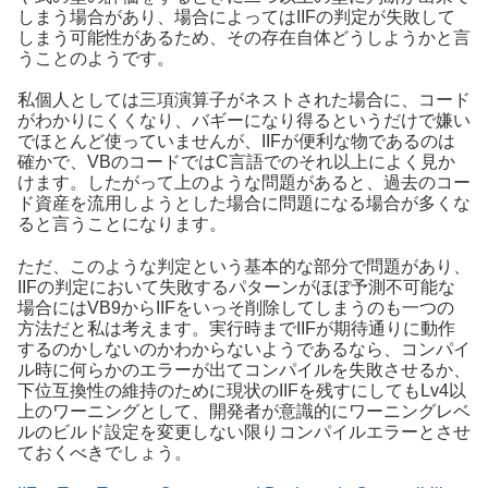
しまう場合があり、場合によってはIIFの判定が失敗して
しまう可能性があるため、その存在自体どうしようかと言
うことのようです。
私個人としては三項演算子がネストされた場合に、コード
がわかりにくくなり、バギーになり得るというだけで嫌い
でほとんど使っていませんが、IIFが便利な物であるのは
確かで、VBのコードではC言語でのそれ以上によく見か
けます。したがって上のような問題があると、過去のコー
ド資産を流用しようとした場合に問題になる場合が多くな
ると言うことになります。
ただ、このような判定という基本的な部分で問題があり、
IIFの判定において失敗するパターンがほぼ予測不可能な
場合にはVB9からIIFをいっそ削除してしまうのも一つの
方法だと私は考えます。実行時までIIFが期待通りに動作
するのかしないのかわからないようであるなら、コンパイ
ル時に何らかのエラーが出てコンパイルを失敗させるか、
下位互換性の維持のために現状のIIFを残すにしてもLv4以
上のワーニングとして、開発者が意識的にワーニングレベ
ルのビルド設定を変更しない限りコンパイルエラーとさせ
ておくべきでしょう。