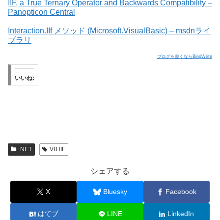
IIF, a True Ternary Operator and Backwards Compatibility –
Panopticon Central
Interaction.IIf メソッド (Microsoft.VisualBasic) – msdnライ
ブラリ
ブログを書くならBlogWrite
いいね:
.NET
VB IIF
シェアする
X
Bluesky
Facebook
はてブ
LINE
LinkedIn