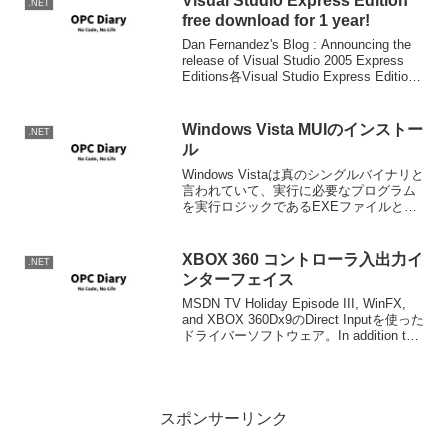
Visual Studio Express Edition
.NET
free download for 1 year!
Dan Fernandez's Blog : Announcing the
release of Visual Studio 2005 Express
Editions各Visual Studio Express Edition
が向こう1年...
Windows Vista MUIのインストー
.NET
ル
Windows Vistaは真のシングルバイナリと
言われていて、実行に必要なプログラム
を実行ロジックであるEXEファイルと言
語・カルチャに依存する部分をリソース
DLLとに分離し、マイクロソフトのNLSを
完全にOSレベルで実現している。マイ
XBOX 360 コントローラ入出力イ
.NET
ク...
ンターフェイス
MSDN TV Holiday Episode III, WinFX,
and XBOX 360Dx9のDirect Inputを使った
ドライバーソフトウェア。In addition to
the usual mix of code, so...
スポンサーリンク