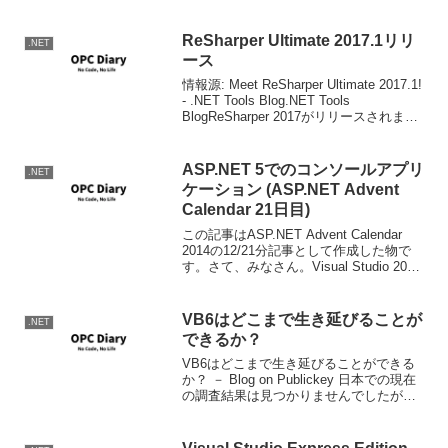
ReSharper Ultimate 2017.1リリ
.NET
ース
情報源: Meet ReSharper Ultimate 2017.1!
- .NET Tools Blog.NET Tools
BlogReSharper 2017がリリースされまし
た。機能追加点は多数なのでぜひ上Blog
もしくはビデオで...
ASP.NET 5でのコンソールアプリ
.NET
ケーション (ASP.NET Advent
Calendar 21日目)
この記事はASP.NET Advent Calendar
2014の12/21分記事として作成した物で
す。さて、みなさん。Visual Studio 2015
PreviewのWebアプリケーションのプロジ
ェクトテンプレートにコンソールアプ...
VB6はどこまで生き延びることが
.NET
できるか？
VB6はどこまで生き延びることができる
か？ － Blog on Publickey 日本での現在
の調査結果は見つかりませんでしたが、
僕が知る範囲でも、新規開発で使われて
いる例はさすがにありませんが、過去に
VB6で開発されたパッケージソフトの...