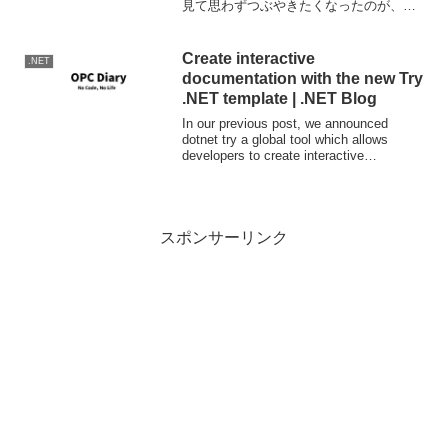
見て思わずつぶやきたくなったのが、
「南無阿弥陀仏」だった。怖すぎ合掌。
dbheader.inc (C) 2002 Initech Solu...
Create interactive
.NET
documentation with the new Try
.NET template | .NET Blog
In our previous post, we announced
dotnet try a global tool which allows
developers to create interactive
workshops and ...
スポンサーリンク