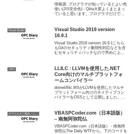
情報源: プログラマが知っているとよい色
使い(JIS安全色) - Qiita大変よくまとまっ
ていると思います。プログラマだけでな
くデザイナーさんにも理解して欲しいで
す。特にIoTでITと生産現場の垣根が無く
なる中、大変重要。現場はこれらが当...
Visual Studio 2019 version
Visual Studio
16.9.1
Visual Studio 2019 version 16.9.1こちら
もGitのセキュリティ脆弱性対応などを含
むセキュリティパッチなので早めに上げ
ておきましょう。
LLILC : LLVMを使用した.NET
.NET
Core向けのマルチプラットフォ
ームコンパイラー
dotnet/llilc.MSがLLVMを使用したマルチ
プラットフォーム向けのネイティブコン
パイラーをOSSとして公開しました。ラ
イセンスはMIT。読み方はライラック
(lilac)と読みます。プロジェクトのWikiの
Backgroundを読...
VBASPCoder.com（日本語版）
オブジェクト指向・システム開発
– 南無阿弥陀仏
VBASPCoder.com（日本語版） - 南無阿
弥陀仏The Daily WTFから。下のコードを