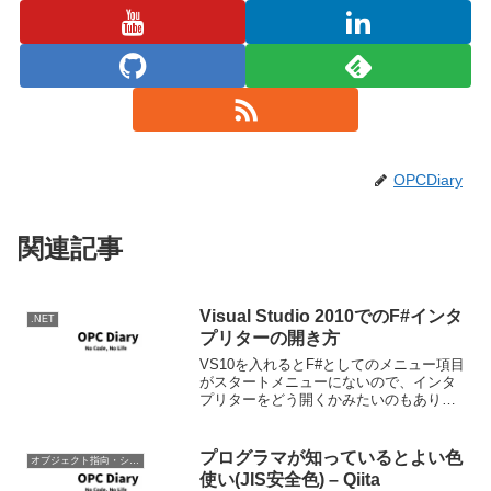
OPCDiary
関連記事
Visual Studio 2010でのF#インタ
.NET
プリターの開き方
VS10を入れるとF#としてのメニュー項目
がスタートメニューにないので、インタ
プリターをどう開くかみたいのもありま
すが、インストール先は今まで通りなの
で、VS2010のコマンドプロンプトを開け
ば必要なパスは通っているようなので
プログラマが知っているとよい色
オブジェクト指向・システム開発
「FSi」とタ...
使い(JIS安全色) – Qiita