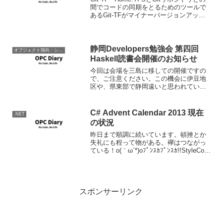
間でコードの同期をとるためのツールで
あるGit-TFがマイナーバージョンアップ
しました。2.0からの機能的な変更点は無
くバグフィックスのみのようです。Major
Bug Fixes:*...
静岡Developers勉強会 第四回
オブジェクト指向・システム開発
Haskell読書会開催のお知らせ
今回は会場を三島に移しての開催ですの
で、ご注意ください。この機会に伊豆地
区や、県東部で静岡遠いと思われていた
方も是非ご参加ください。(近くて楽だな
ーｗ) 開催要領 日 時 ： 2010年4月24日
（土） 13：00～17：00 場 所 ： ...
C# Advent Calendar 2013 現在
.NET
の状況
昨日まで順調に続いています。頓挫とか
失礼にも程って物がある。襷はつながっ
ている！o(｀ω´*)oﾌﾟﾝｽｶﾌﾟﾝｽｶ!!StyleCop
の導入と使用Monoのさわりをゆるふわで
DapperはIN句も自動でマップしてくれる
のが便利 - きよく...
スポンサーリンク