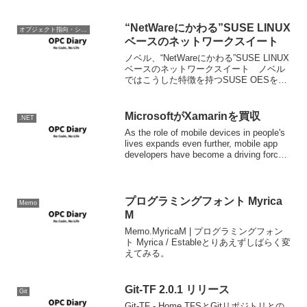
“NetWareにかわる”SUSE LINUX
オブジェクト指向・システム開発
ベースのネットワークスイート
ノベル、“NetWareにかわる”SUSE LINUX
ベースのネットワークスイート ノベル
ではこうした特徴を持つSUSE OESを用
いて、NetWareユーザーのLinuxへの移行
を促進するとともに、サポート期限が終
了したWindows N...
MicrosoftがXamarinを買収
.NET
As the role of mobile devices in people's
lives expands even further, mobile app
developers have become a driving force
...
プログラミングフォント Myrica
Memo
M
Memo.MyricaM | プログラミングフォン
ト Myrica / Estableとりあえずしばらく変
えてみる。
Git-TF 2.0.1 リリース
Git
Git-TF - Home.TFSとGitリポジトリとの