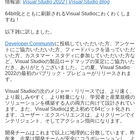
情報源:
Visual Studio 2022 | Visual Studio Blog
64bit化とともに刷新されるVisual Studioにわくわくしま
すね！
以下雑に訳しました。
Developer Community
に投稿していただいた方、アンケー
トにご協力いただいた方、フィードバックを送っていただ
いた方、カスタマー・スタディに参加していただいた方な
ど、Visual Studioの製品ロードマップの策定にご協力いた
だき、ありがとうございました。この夏、Visual Studio
2022の最初のパブリック・プレビューがリリースされま
す。
Visual Studioの次のメジャー・リリースでは、より速く、
より親しみやすく、より軽量になり、学習者と産業規模の
ソリューションを構築する人の両方に向けて設計されてい
ます。また、Visual Studioは史上初めて64ビット化され
ます。ユーザー・エクスペリエンスは、よりクリーンでイ
ンテリジェント、そしてアクション指向になります。
開発チームはこれまで以上に地理的に分散しています。昨
年来、企業は開発チームが安全にコラボレーションし、よ