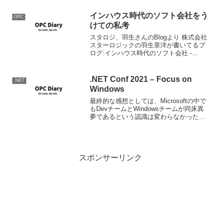
インハウス時代のソフト会社をう
OPC
けての私考
スタロジ、羽生さんのBlogより 株式会社
スターロジックの羽生章洋が書いてるブ
ログ:インハウス時代のソフト会社 -
livedoor Blog（ブログ） ここ数年、
OSS（オープンソースソフトウェア）関
連で講演させていただくときに「インハ
.NET Conf 2021 – Focus on
.NET
ウ...
Windows
最終的な感想としては、Microsoftの中で
もDevチームとWindowsチームが同床異
夢であるという認識は変わらなかったか
な。選択肢が増えることは良いのかもし
れないけれど、こちら側としてはそれで
は今後どうすれば良いのかと言う方向性
が決定...
スポンサーリンク