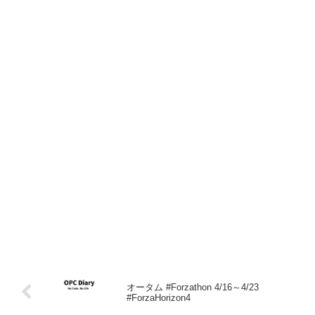
オータム #Forzathon 4/16～4/23
#ForzaHorizon4