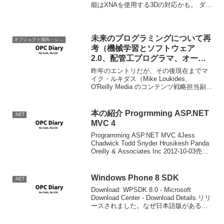
能はXNAを使用する3Dの対応かも。 ダウ
ンロード： (2011/04/14 3:08ダウンロー
ド可能になりました。) Microsoft
Silverlig...
未来のプログラミングについて再
オブジェクト指向・システム開発
考（機械学習とソフトウェア
2.0、配管工プログラマ、オープ
ンソースでは十分でない？） –
昨年のエントリだが、その後現在までマ
YAMDAS現更新履歴
イク・ルキダス（Mike Loukides、
O'Reilly Media のコンテンツ戦略担当副社
長）の文章を追って、これを書いていた
当時ワタシが理解していなかった文脈、
そしてそれに対応するニュースや問題...
本の紹介 Progrmming ASP.NET
.NET
MVC 4
Programming ASP.NET MVC 4Jess
Chadwick Todd Snyder Hrusikesh Panda
Oreilly & Associates Inc 2012-10-03売り
上げランキング : 282871...
Windows Phone 8 SDK
.NET
Download: WPSDK 8.0 - Microsoft
Download Center - Download Details.リリ
ースされました。なぜ日本語版があるの
かな？ということで、ISO版だと1.6GBほ
どあるので、ライブイン...