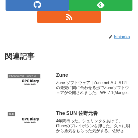
Ishisaka
関連記事
Zune
iPhone/iPod/iTunes Apple
Zune ソフトウェア | Zune.net.AU IS12T
の発売に間に合わせる形でZuneソフトウ
ェアが公開されました。WP 7.1(Mango)
で対応された言語と同じだけの言語に対
応しました。このバージョンからは日本
語化されてますし、...
The SUN 佐野元春
音楽
4年間待った。シュリンクをあけて、
iTuneのプレイボタンを押した。久々に唄
から勇気をもらった気がする。佐野さ
ん、どうもありがとう。