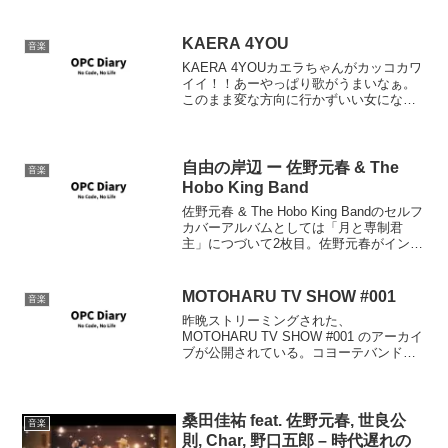
KAERA 4YOU
音楽
KAERA 4YOUカエラちゃんがカッコカワ
イイ！！あーやっぱり歌がうまいなぁ。
このまま変な方向に行かずいい女になっ
てください。
自由の岸辺 ー 佐野元春 & The
音楽
Hobo King Band
佐野元春 & The Hobo King Bandのセルフ
カバーアルバムとしては「月と専制君
主」につづいて2枚目。佐野元春がインタ
ビューで答えているように、過去を振り
かるのではなく、それが証拠に全曲良い
意味で期待を裏切るアレンジとなってい
MOTOHARU TV SHOW #001
音楽
て...
昨晩ストリーミングされた、
MOTOHARU TV SHOW #001 のアーカイ
ブが公開されている。コヨーテバンドの
結成の経緯、4/23にニューシングルがス
トリーミングで公開されることや、5/27
に出る佐野元春 & コヨーテバンドのベス
トア...
桑田佳祐 feat. 佐野元春, 世良公
音楽
則, Char, 野口五郎 – 時代遅れの