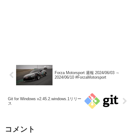
Forza Motorsport 週報 2024/06/03 ～
2024/06/10 #ForzaMotorsport
Git for Windows v2.45.2.windows.1リリー
ス
コメント