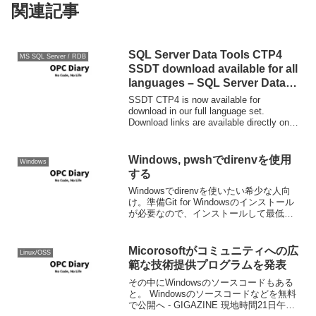
関連記事
SQL Server Data Tools CTP4
MS SQL Server / RDB
SSDT download available for all
languages – SQL Server Data
Tools Team Blog – Site Home –
SSDT CTP4 is now available for
MSDN Blogs
download in our full language set.
Download links are available directly on
our download...
Windows, pwshでdirenvを使用
Windows
する
Windowsでdirenvを使いたい希少な人向
け。準備Git for Windowsのインストール
が必要なので、インストールして最低限
の設定は行っておいてください。次に、
Git for Windowsのbashにpathが通るよう
に以下を...
Micorosoftがコミュニティへの広
Linux/OSS
範な技術提供プログラムを発表
その中にWindowsのソースコードもある
と。 Windowsのソースコードなどを無料
で公開へ - GIGAZINE 現地時間21日午前8