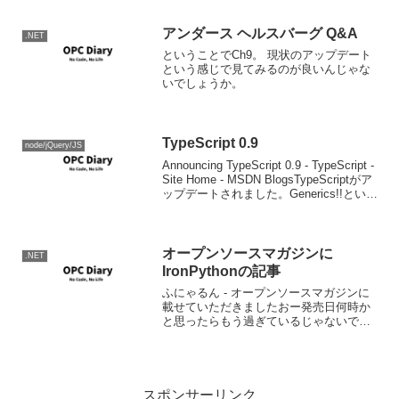
時30分(PST)にスティーブ・バルマーとレ
イ・オジーが発表したようです。 米Cnet
news記事 ...
アンダース ヘルスバーグ Q&A
.NET
ということでCh9。 現状のアップデート
という感じで見てみるのが良いんじゃな
いでしょうか。
TypeScript 0.9
node/jQuery/JS
Announcing TypeScript 0.9 - TypeScript -
Site Home - MSDN BlogsTypeScriptがア
ップデートされました。Generics!!という
ことで、だんだん完成に近づいてきまし
たかね...
オープンソースマガジンに
.NET
IronPythonの記事
ふにゃるん - オープンソースマガジンに
載せていただきましたおー発売日何時か
と思ったらもう過ぎているじゃないです
か。明日にでも本屋に行って購入したい
と思います。たのしみにしとこ。そうそ
うRobotics Studioもサンプルの半分は
Iro...
スポンサーリンク