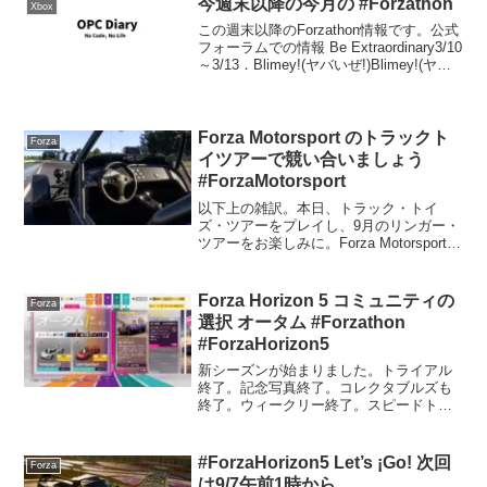
今週末以降の今月の #Forzathon
Xbox
この週末以降のForzathon情報です。公式
フォーラムでの情報 Be Extraordinary3/10
～3/13．Blimey!(ヤバいぜ!)Blimey!(ヤバ
いぜ!)GT Carのクルマに乗り3ドリフトタ
ップスキルをキメて45,00...
Forza Motorsport のトラックト
Forza
イツアーで競い合いましょう
#ForzaMotorsport
以下上の雑訳。本日、トラック・トイ
ズ・ツアーをプレイし、9月のリンガー・
ツアーをお楽しみに。Forza Motorsport
に、関連報酬車である 2019 Porsche #70
Porsche Motorsport 935 とともにTr...
Forza Horizon 5 コミュニティの
Forza
選択 オータム #Forzathon
#ForzaHorizon5
新シーズンが始まりました。トライアル
終了。記念写真終了。コレクタブルズも
終了。ウィークリー終了。スピードトラ
ップは2×3でクリア。クルマノルマその
1、2006 Koeniggsegg CCXをゲット。
EventLab終了。PRスタント終了。...
#ForzaHorizon5 Let’s ¡Go! 次回
Forza
は9/7午前1時から