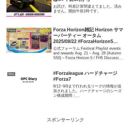
お詫び。時差計算間違えてました。済み
ません。開始午前1時です。
Forza Horizon雑記 Horizon サマ
Forza
ーパーティー オータム
2025/08/22 #ForzaHorizon5
#Forzathon
公式フォーラム:Festival Playlist events
and rewards Aug. 21 – Aug. 28 (Autumn
S50) – Forza Horizon 5 / FH5 Discussion
– Officia...
#Forzaleague ハードチャージ
Xbox
#Forza7
8/12~9/9まで行われるリーグの情報が追
加されました。ハードチャージのシーズ
ン構成期間：
2018/08/12~2018/09/09(UTC)リーグ参加
リワード: 2013 Dodge Dart GT Forza
Editionシリーズ1...
スポンサーリンク