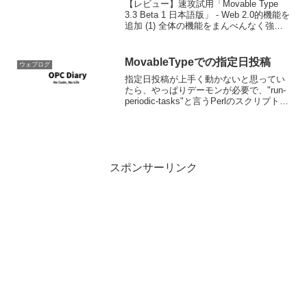
【レビュー】速攻試用「Movable Type
3.3 Beta 1 日本語版」 - Web 2.0的機能を
追加 (1) 全体の機能をまんべんなく強化
した優等生 (MYCOMジャーナル)一番機
能追加はタグ機能か。
MovableTypeでの指定日投稿
ウェブログ
指定日投稿が上手く動かないと思ってい
たら、やっぱりデーモンが必要で、"run-
periodic-tasks"と言うPerlのスクリプトを
cron登録して動かさなければならないら
しい。こういう所でもWindowsでホステ
ィングする場合には注意...
スポンサーリンク