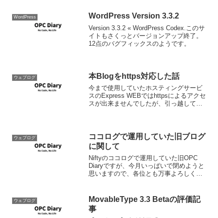
日本語リソース...
WordPress Version 3.3.2
WordPress
Version 3.3.2 « WordPress Codex.このサ
イトもさくっとバージョンアップ終了。
12点のバグフィックスのようです。
本Blogをhttps対応した話
ウェブログ
今まで使用していたホスティングサービ
スのExpress WEBではhttpsによるアクセ
スが出来ませんでしたが、引っ越してき
たDataWebではhttpsアクセスが提供可能
になりましたので、httpsでアクセスでき
るよう設定しました。また、...
ココログで運用していた旧ブログ
ウェブログ
に関して
Niftyのココログで運用していた旧OPC
Diaryですが、今月いっぱいで閉めようと
思いますので、各位とも万事よろしくお
願いします。旧ブログのコンテンツは既
に当サイトに全部移動してありますの
で、必要があれば個別記事へのリンクに
MovableType 3.3 Betaの評価記
ウェブログ
つきましては...
事