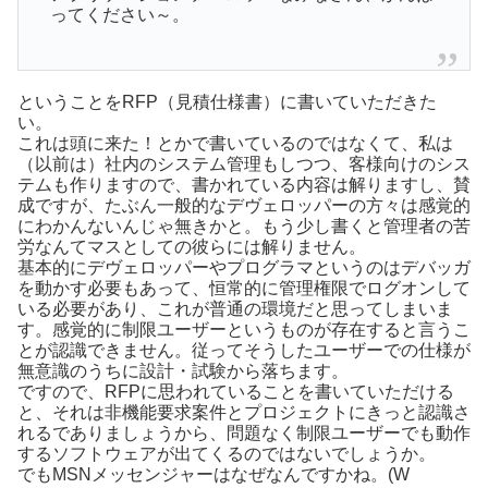
ってください～。
ということをRFP（見積仕様書）に書いていただきた
い。
これは頭に来た！とかで書いているのではなくて、私は
（以前は）社内のシステム管理もしつつ、客様向けのシス
テムも作りますので、書かれている内容は解りますし、賛
成ですが、たぶん一般的なデヴェロッパーの方々は感覚的
にわかんないんじゃ無きかと。もう少し書くと管理者の苦
労なんてマスとしての彼らには解りません。
基本的にデヴェロッパーやプログラマというのはデバッガ
を動かす必要もあって、恒常的に管理権限でログオンして
いる必要があり、これが普通の環境だと思ってしまいま
す。感覚的に制限ユーザーというものが存在すると言うこ
とが認識できません。従ってそうしたユーザーでの仕様が
無意識のうちに設計・試験から落ちます。
ですので、RFPに思われていることを書いていただける
と、それは非機能要求案件とプロジェクトにきっと認識さ
れるでありましょうから、問題なく制限ユーザーでも動作
するソフトウェアが出てくるのではないでしょうか。
でもMSNメッセンジャーはなぜなんですかね。(W