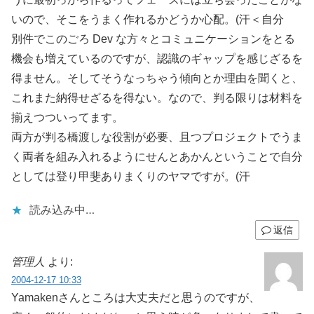
いので、そこをうまく作れるかどうか心配。(汗＜自分
別件でこのごろ Dev な方々とコミュニケーションをとる
機会も増えているのですが、認識のギャップを感じざるを
得ません。そしてそうなっちゃう傾向とか理由を聞くと、
これまた納得せざるを得ない。なので、判る限りは材料を
揃えつついってます。
両方が判る橋渡しな役割が必要、且つプロジェクトでうま
く両者を組み入れるようにせんとあかんということで自分
としては登り甲斐ありまくりのヤマですが。(汗
読み込み中…
返信
管理人
より:
2004-12-17 10:33
Yamakenさんところは大丈夫だと思うのですが、