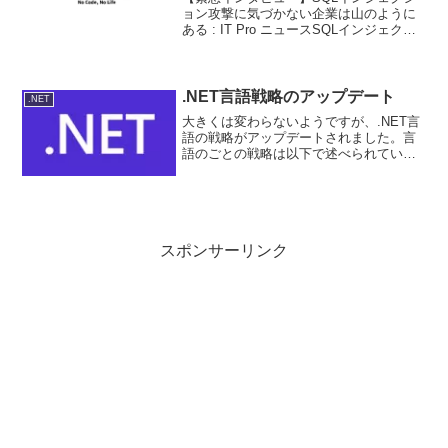
ョン攻撃に気づかない企業は山のように
ある : IT Pro ニュースSQLインジェクシ
ョンだったようですね。結局のところ日
常的な監視しか手はないか。基本的には
コードレベルでの対策はもちろん、
RDBMS側...
.NET言語戦略のアップデート
.NET
大きくは変わらないようですが、.NET言
語の戦略がアップデートされました。言
語のごとの戦略は以下で述べられていま
す。
スポンサーリンク