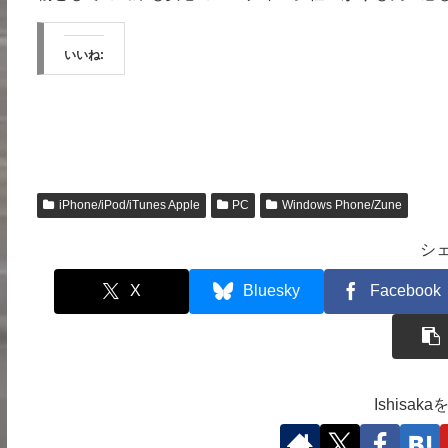
いいね:
iPhone/iPod/iTunes Apple
PC
Windows Phone/Zune
シ
X
Bluesky
Facebook
Ishisa