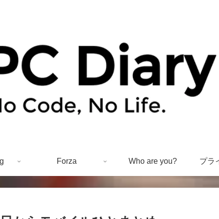
g
Forza
Who are you?
プラ