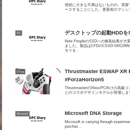
現状に大きな不満はないものの、実家
ースすることにした。更新前のマシンスペックCPUInt
デスクトップの起動HDDを
PC
Note PeopleのSSDへの換装結
ました。製品はCFDのCSSD-SM12
モリを...
Thrustmaster ESWAP XR 
Forza
#ForzaHorizon5
ThrustmasterのXbox/PC向けの高級コ
とのコラボデザインモデルが登場します。オリ
Microsoft DNA Storage
Microsoft
Microsoft is carrying through experimen
purchas...