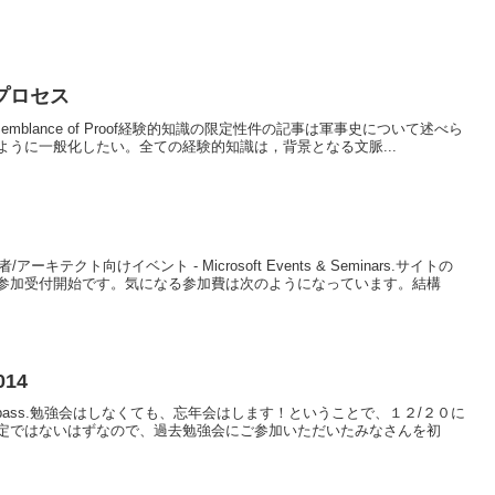
プロセス
t - The Semblance of Proof経験的知識の限定性件の記事は軍事史について述べら
うに一般化したい。全ての経験的知識は，背景となる文脈...
ーキテクト向けイベント - Microsoft Events & Seminars.サイトの
参加受付開始です。気になる参加費は次のようになっています。結構
014
- connpass.勉強会はしなくても、忘年会はします！ということで、１２/２０に
定ではないはずなので、過去勉強会にご参加いただいたみなさんを初