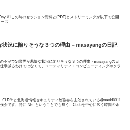
okohama 3Day #1この時のセッション資料と(PDF)とストリーミングが以下で公開
リーズ
状況に陥りそうな３つの理由 – masayangの日記
不況でSI業界が悲惨な状況に陥りそうな３つの理由 - masayangの日
で仕事減るわけではなくて、ユーティリティ・コンピューティングやクラ
勉強会、CLR/Hと北海道情報セキュリティ勉強会を主催されている@naoki0311
強会です。特に.NETということでも無く、Codeを中心に広く時間の余