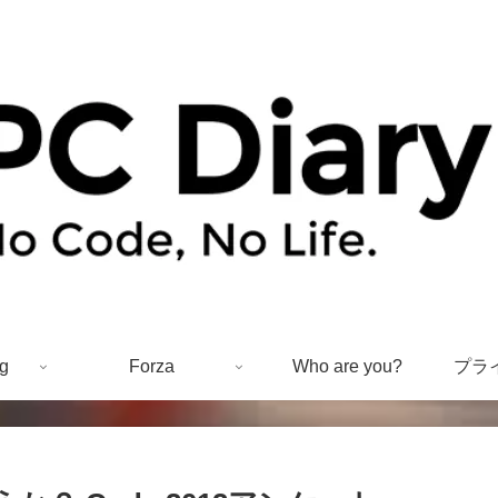
g
Forza
Who are you?
プラ