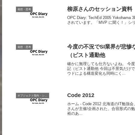
柳原さんのセッション資料
発想・思考
OPC Diary: TechEd 2005 Y
されています。「MVP に聞く！」シ
今度の不況でSI業界が悲惨な
発想・思考
（ピスト通勤他
確かに無理しても仕方ないよね。 今度の
記（ピスト通勤他 今回は不景気だけ
ウドによる構造変化も同時にく...
Code 2012
オブジェクト指向・システム開発
ホーム - Code 2012 北海道のIT
さんが主催/企画された、合宿形式の勉
裕のあ...