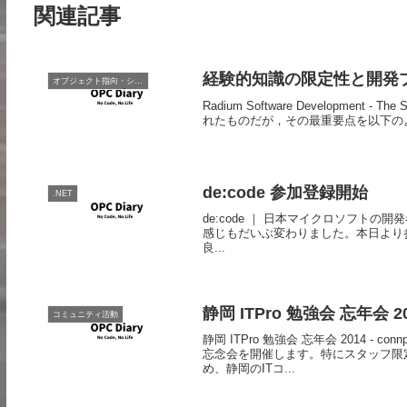
関連記事
経験的知識の限定性と開発
オブジェクト指向・システム開発
Radium Software Developmen
れたものだが，その最重要点を以下のよ
de:code 参加登録開始
.NET
de:code ｜ 日本マイクロソフトの開発者/ア
感じもだいぶ変わりました。本日より
良...
静岡 ITPro 勉強会 忘年会 2
コミュニティ活動
静岡 ITPro 勉強会 忘年会 2014 
忘念会を開催します。特にスタッフ限
め、静岡のITコ...