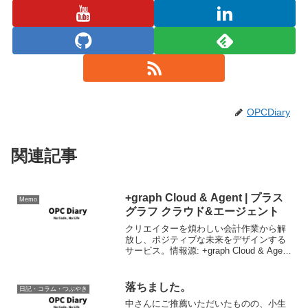
OPCDiary
関連記事
+graph Cloud & Agent | プラス
Memo
グラフ クラウド&エージェント
クリエイターを煩わしい会計作業から解
放し、ポジティブな未来をデザインする
サービス。情報源: +graph Cloud & Agent
| プラスグラフ クラウド&エージェント月
額12000円で基本丸投げできるって言うサ
ービスは面白いなと。
落ちました。
日記・コラム・つぶやき
中さんにご推薦いただいたものの、小生