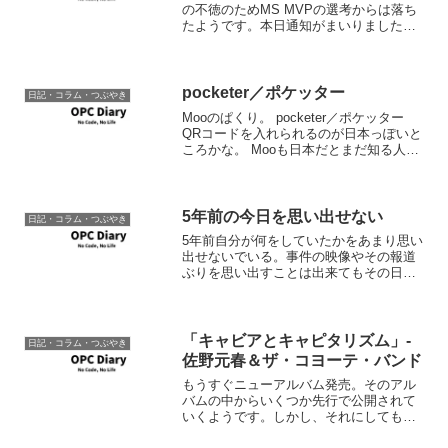
の不徳のためMS MVPの選考からは落ち
たようです。本日通知がまいりました。
ご推薦いただいたのに申し訳ありませ
ん。今後もこのことを糧として精進して
ゆく所存。皆様これからもどうぞよろし
くお願いいたします。
pocketer／ポケッター
日記・コラム・つぶやき
Mooのぱくり。 pocketer／ポケッター
QRコードを入れられるのが日本っぽいと
ころかな。 Mooも日本だとまだ知る人ぞ
知るって感じなんでしょうが、ここまで
あからさまだと、そのセンスに笑ってし
まう。ビバ！パラダイス鎖国。 カード自
体は...
5年前の今日を思い出せない
日記・コラム・つぶやき
5年前自分が何をしていたかをあまり思い
出せないでいる。事件の映像やその報道
ぶりを思い出すことは出来てもその日自
分がどんな仕事をしていて、誰と会った
かとか、事件以外の事を思い出せないで
いる。たぶん自分の部屋にいてテレビは
見ていたんだろうけど、...
「キャビアとキャピタリズム」-
日記・コラム・つぶやき
佐野元春＆ザ・コヨーテ・バンド
もうすぐニューアルバム発売。そのアル
バムの中からいくつか先行で公開されて
いくようです。しかし、それにしてもこ
んな日にこんな曲の公開です。合わせて