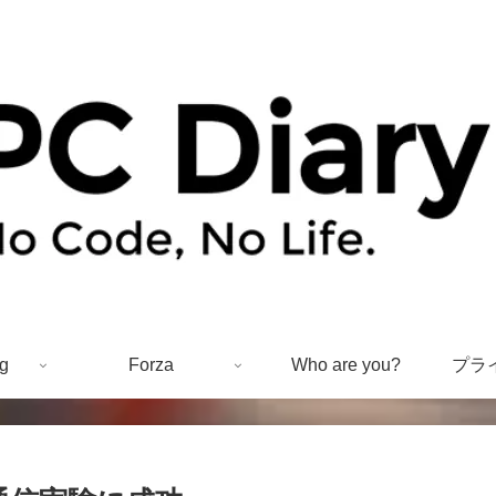
g
Forza
Who are you?
プラ