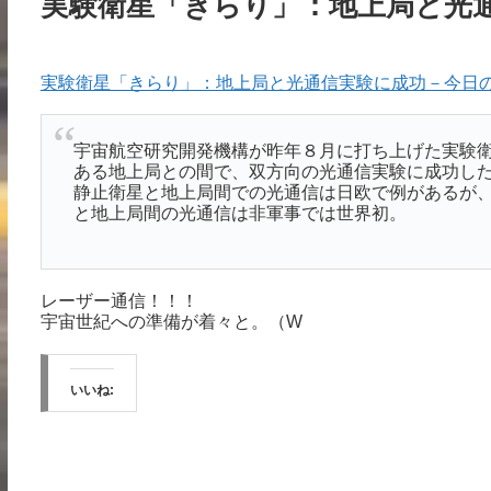
実験衛星「きらり」：地上局と光
実験衛星「きらり」：地上局と光通信実験に成功－今日の
宇宙航空研究開発機構が昨年８月に打ち上げた実験
ある地上局との間で、双方向の光通信実験に成功し
静止衛星と地上局間での光通信は日欧で例があるが
と地上局間の光通信は非軍事では世界初。
レーザー通信！！！
宇宙世紀への準備が着々と。（W
いいね: