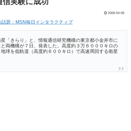
通信実験に成功
2006-04-08
話題：MSN毎日インタラクティブ
衛星「きらり」と、情報通信研究機構の東京都小金井市に
たと両機構が７日、発表した。高度約３万６０００キロの
、地球を低軌道（高度約６００キロ）で高速周回する衛星