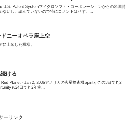
orms to the U.S. Patent Systemマイクロソフト・コーポレーションからの米国特
ないし、読んでいないので特にコメントはせず、...
シドニーオペラ座上空
アに上陸した模様。
を続ける
loring Red Planet - Jan 2, 2006アメリカの火星探査機Spiritがこの3日で丸2
nityも24日で丸2年稼...
サーリンク