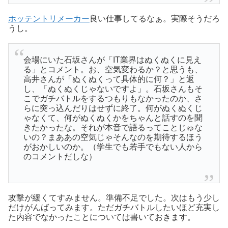
ホッテントリメーカー
良い仕事してるなぁ。実際そうだろ
うし。
会場にいた石坂さんが「IT業界はぬくぬくに見え
る」とコメント。お、空気変わるか？と思うも、
高井さんが「ぬくぬくって具体的に何？」と返
し、「ぬくぬくじゃないですよ」。石坂さんもそ
こでガチバトルをするつもりもなかったのか、さ
らに突っ込んだりはせずに終了。何がぬくぬくじ
ゃなくて、何がぬくぬくかをちゃんと話すのを聞
きたかったな。それが本音で語るってことじゅな
いの？まああの空気じゃそんなのを期待するほう
がおかしいのか。（学生でも若手でもない人から
のコメントだしな）
攻撃が緩くてすみません。準備不足でした。次はもう少し
だけがんばってみます。ただガチバトルしたいほど充実し
た内容でなかったことについては書いておきます。