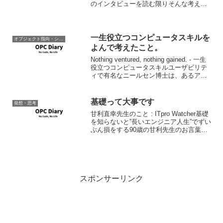
のインタビューを読む限りそんな考えを
持つこと自体不要な気がしてきました。
インテルのバレット会長が語るパラノイ
ア、Coreブーム、ギガヘルツの終焉 :
Gizmodo...
一生役立つコンピュータスキルを
オブジェクト指向・システム開発
よんで考えたこと。
Nothing ventured, nothing gained. - 一生
役立つコンピュータスキルユーザビリテ
ィで有名なニールセン博士は、あるアプ
リケーション特有のスキルを学ぶより
も、一生使い続けられるスキルを身につ
けることが肝要だと説く...
基礎って大事です
発想・思考
甘利直幸先生のこと : ITpro Watcher基礎
を知らないと”長いエンジニア人生”でずい
ぶん損をする90歳の甘利先生のお言葉だ
そうです。基礎ってだいじです。特に今
は答えがすごく簡単に見つかるので、と
りあえず表面的に事なきを得てしまう
が...
スポンサーリンク