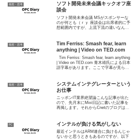
ソフト開発未来会議キックオフ座
発想・思考
談会
ソフト開発未来会議 MSがスポンサーな
のが何とも（ｒｙ 座談会は出席者的に予
想範囲内ですが、上流下流の違いなんて
無くおしなべて上流且つコードを書くこ
とができないとサバイバルしていくのは
難しいというのはその通りなんだと思
Tim Ferriss: Smash fear, learn
発想・思考
う。 まぁ。どう考えて...
anything | Video on TED.com
Tim Ferriss: Smash fear, learn anything
| Video on TED.com 青木靖氏による日本
語字幕があります。ここで字幕が見られ
ない場合はリンク先へ移動してくださ
い。
システムインテグレーターという
発想・思考
お仕事
ニッポンIT業界絶望論こんな記事が出た
ので、先月末にMixi日記に書いた記事を
再掲します。それからCnetのブログはい
つからトラックバックできなくなったの
だろう。 業務用アプリケーション開発と
ミドルウェア・パッケージソフトウェア
インテルが負ける気がしない
PC
開発ではそれ...
最近インテルはARM連合に負けるんじゃ
ないかと思うときもあるのですが、以下