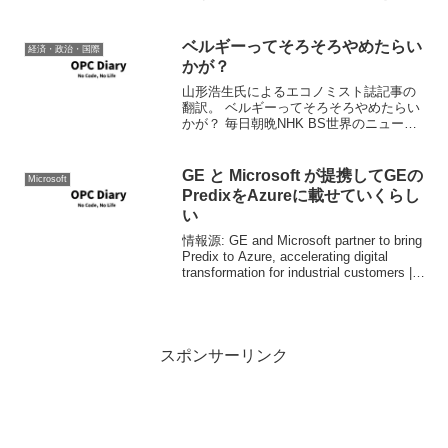
に投入する、名付けて「フローラル・ス
タッフ」。今月に入って極秘に募集を始
めた、という。 しかし、視聴者から
ベルギーってそろそろやめたらい
経済・政治・国際
の...
かが？
山形浩生氏によるエコノミスト誌記事の
翻訳。 ベルギーってそろそろやめたらい
かが？ 毎日朝晩NHK BS世界のニュース
を見ているようなご同輩に置かれてはご
存じのことと思うが、ベルギーはフラン
ス語圏とオランダ語圏とで真っ二つであ
GE と Microsoft が提携してGEの
Microsoft
る。日本人の多く...
PredixをAzureに載せていくらし
い
情報源: GE and Microsoft partner to bring
Predix to Azure, accelerating digital
transformation for industrial customers |
N...
スポンサーリンク