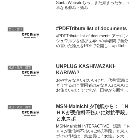
Santa Websiteちっ。また始まったか。＜
単なる僻み・妬み
#PDFTribute list of documents
文化・芸術
#PDFTribute list of documents.アーロン
シュワルツを偲び世界中の学者間で自分
の書いた論文をPDFで公開し、#pdftribute
のハッシュタグをかけてtweetする運動が
大きていて、それをまとめているのが
pdf...
UNPLUG KASHIWAZAKI-
経済・政治・国際
KARIWA?
おやすみなさいはいいけど、代替電源は
どうするの？賛同者のみなさんは東京に
お住まいのようですが、田舎から回す電
源も限界があるってわかったがの今年の
夏なんじゃないですかね。 今年乗り切っ
たのはたまたま運が良かっただけなんで
MSN-Mainichi 夕刊紙から：「Ｎ
経済・政治・国際
あって。どっか主力級の...
ＨＫが受信料不払いに対抗手段」
と東スポ
MSN-Mainichi INTERACTIVE 話題 「Ｎ
ＨＫが受信料不払いに対抗手段」と東ス
ポその作戦は、集金員に「女性」を大量