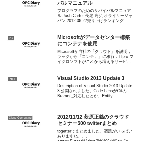
He...
バルマニュアル
プログラマのためのサバイバルマニュア
ル Josh Carter 長尾 高弘 オライリージャ
パン 2012-08-22売り上げランキング :
5876Amazonで詳しく見る by G-Tools
New Programmer’s Survi...
Microsoftがデータセンター構築
PC
にコンテナを使用
Microsoftが自社の「クラウド」を説明，
ラックから「コンテナ」に移行：ITpro マ
イクロソフトがこれから増えるサービス
での需要に応えるためデータセンターを
増やしているが、その際に従来のラック
ベースではなくコンテナを使用して設備
Visual Studio 2013 Update 3
.NET
の増強...
Description of Visual Studio 2013 Update
3.公開されました。Code LensがGitの
Brameに対応したとか、Entity
Frameworkが新しくなったとか、
ASP.NET 5.2になって、...
2012/11/12 萩原正義のクラウド
Cloud Computing
セミナー500 twitterまとめ
togetterでまとめました。宿題がいっぱい
ありますね。。。