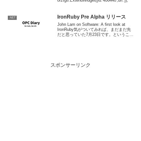
orztgtr.ExtendWidget({id:'406440',url:'});
IronRuby Pre Alpha リリース
.NET
John Lam on Software: A first look at
IronRuby気がついてみれば、まだまだ先
だと思っていた7月23日です。ということ
で、約束通りIronRubyの公開となったよ
うです。詳しくは上のリンクを参照し
て...
スポンサーリンク