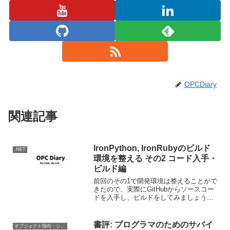
OPCDiary
関連記事
IronPython, IronRubyのビルド
.NET
環境を整える その2 コード入手・
ビルド編
前回のその1で開発環境は整えることがで
きたので、実際にGitHubからソースコー
ドを入手し、ビルドをしてみましょう。
ソースコードの入手 まずはソースを落と
し、作業に使用するフォルダを作成し、
そのフォルダの右クリックでGit Bash
書評: プログラマのためのサバイ
オブジェクト指向・システム開発