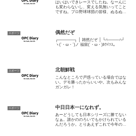
はいはいできレースでしたね。なーんに
も変わらないし、変える気無いってこと
ですね。プロ野球球団の皆様、ぬるぬる
しながら、ぬるぬると衰退してください
ませ。
偶然だぞ
スポーツ
┌──────┐ │ 雑然だぞ │ └∩────∩┘
ヽ(`・ω・´)ノ 福留(´・ω・)ｶﾜｲｿｽ。
北朝鮮戦
スポーツ
こんなところで戸惑っている場合ではな
い。デモ勝ったからいいや。次もみんな
ガンガレ！
中日日本一になれず。
スポーツ
あーどうしても日本シリーズに勝てない
なぁ。誰かののろいでもかけられている
んだろうか。とりあえずこれで今年のシ
ーズンも終わったなぁ。