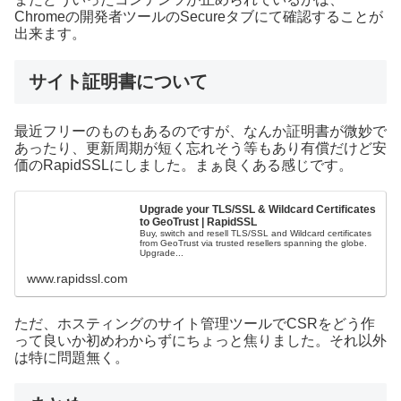
Chromeの開発者ツールのSecureタブにて確認することが
出来ます。
サイト証明書について
最近フリーのものもあるのですが、なんか証明書が微妙で
あったり、更新周期が短く忘れそう等もあり有償だけど安
価のRapidSSLにしました。まぁ良くある感じです。
Upgrade your TLS/SSL & Wildcard Certificates
to GeoTrust | RapidSSL
Buy, switch and resell TLS/SSL and Wildcard certificates
from GeoTrust via trusted resellers spanning the globe.
Upgrade...
www.rapidssl.com
ただ、ホスティングのサイト管理ツールでCSRをどう作
って良いか初めわからずにちょっと焦りました。それ以外
は特に問題無く。