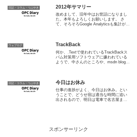
うど今日「ASP.NETでい...
2012年サマリー
日記・コラム・つぶやき
改めまして、旧年中はお世話になりまし
た。本年もよろしくお願いします。 さ
て、そろそろGoogle Analyticsも集計が終
わっているはずですので、昨年1年の集計
を調べてみました。 ユニークユーザー
63,091 ページビュー 118,2...
TrackBack
ウェブログ
何か、.Textで使われているTrackBackス
パム対策用ソフトウェアに嫌われている
ようで、中さんのところや、msdn blogs
等にトラックバックできない。。PASSJ
のBlogは大丈夫だったり。ちょっと悲し
い。MovableTypeの...
今日はお休み
日記・コラム・つぶやき
仕事の進捗がよく、今日はお休み。とい
うことで、どうせ宿は適当な時間に追い
出されるので、明日は電車で名古屋まで
でて宴会の時間(18:30)まで暇つぶししな
いと。とりあえず適当なところでCity
Heavenじゃなかったガイドブックを買っ
て、作...
スポンサーリンク