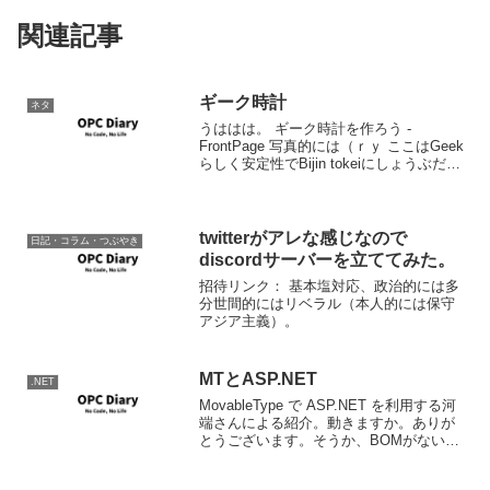
関連記事
ギーク時計
ネタ
うははは。 ギーク時計を作ろう -
FrontPage 写真的には（ｒｙ ここはGeek
らしく安定性でBijin tokeiにしょうぶだ
な。きっと。
twitterがアレな感じなので
日記・コラム・つぶやき
discordサーバーを立ててみた。
招待リンク： 基本塩対応、政治的には多
分世間的にはリベラル（本人的には保守
アジア主義）。
MTとASP.NET
.NET
MovableType で ASP.NET を利用する河
端さんによる紹介。動きますか。ありが
とうございます。そうか、BOMがないか
ら文字化けしていたのか。web.configも
書かなかったし。よしこれで。（Wちょ