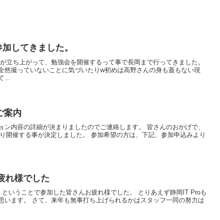
ETに参加してきました。
ティが立ち上がって、勉強会を開催するって事で長岡まで行ってきました。
を全然撮っていないことに気づいたりw初めは高野さんの身も蓋もない現
..
のご案内
ョン内容の詳細が決まりましたのでご連絡します。 皆さんのおかげで、
以下の通り開催する事が決定しました。 参加希望の方は、下記、参加申込みより
お疲れ様でした
ということで参加した皆さんお疲れ様でした。 とりあえず静岡IT Proも
思います。 さて、来年も無事打ち上げられるかはスタッフ一同の努力は