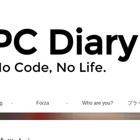
g
Forza
Who are you?
プラ