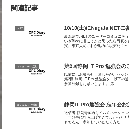
関連記事
10/10(土)にNiigata.N
.NET
新潟県で.NETのユーザーコミュニ
いざBlogに書こうかと思ったら写真
実。東京人めこれが地方の現実だ！って.
第2回静岡 IT Pro 勉強会
コミュニティ活動
以前にもお知らせしましたが、セッシ
第2回 静岡 IT Pro 勉強会を、
参加登録をお願いします。 第...
静岡IT Pro勉強会 忘年会
コミュニティ活動
送信者 静岡青葉通りイルミネーション 
一年無事に打ち上げできてよかったと
もちろん、参加していただく方た...