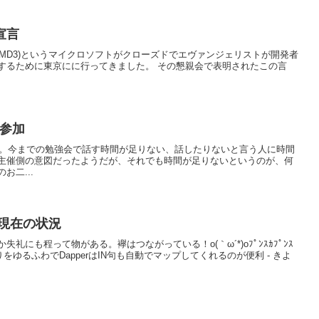
宣言
Deep Dive(MD3)というマイクロソフトがクローズドでエヴァンジェリストが開発者
するために東京にに行ってきました。 その懇親会で表明されたこの言
に参加
参加。今までの勉強会で話す時間が足りない、話したりないと言う人に時間
主催側の意図だったようだが、それでも時間が足りないというのが、何
二...
13 現在の状況
にも程って物がある。襷はつながっている！o(｀ω´*)oﾌﾟﾝｽｶﾌﾟﾝｽ
さわりをゆるふわでDapperはIN句も自動でマップしてくれるのが便利 - きよ