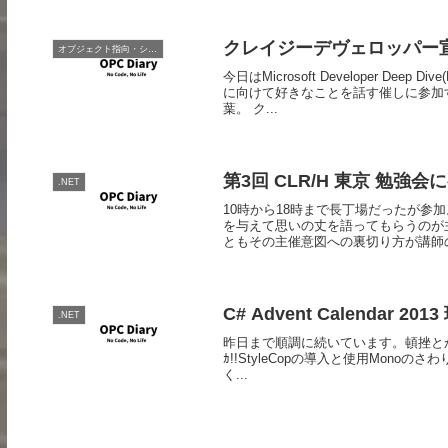
クレイジーデヴェロッパー
オブジェクト指向・システム開発
今日はMicrosoft Developer 
に向けて好きなことを話す催しに参加
葉。 ク...
第3回 CLR/H 東京 勉強会
.NET
10時から18時まで長丁場だったが
を与えて思いの丈を語ってもらうのが
ともその主催意図への裏切り方が講師のお
C# Advent Calendar 20
.NET
昨日まで順調に続いています。頓挫とか失礼
ｶ!!StyleCopの導入と使用Monoの
く...