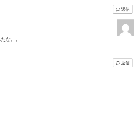
返信
みたな。。
返信