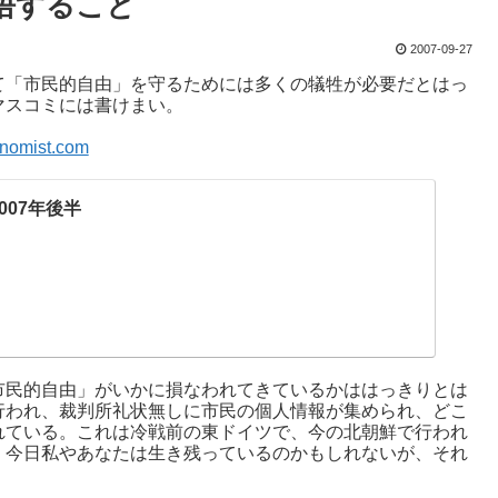
悟すること
2007-09-27
て「市民的自由」を守るためには多くの犠牲が必要だとはっ
マスコミには書けまい。
conomist.com
s 2007年後半
市民的自由」がいかに損なわれてきているかははっきりとは
行われ、裁判所礼状無しに市民の個人情報が集められ、どこ
れている。これは冷戦前の東ドイツで、今の北朝鮮で行われ
、今日私やあなたは生き残っているのかもしれないが、それ