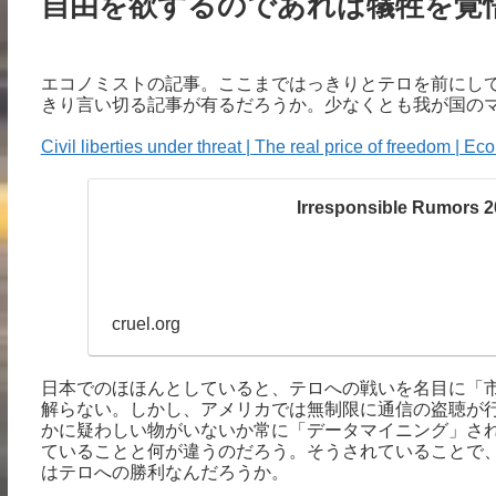
自由を欲するのであれば犠牲を覚
エコノミストの記事。ここまではっきりとテロを前にし
きり言い切る記事が有るだろうか。少なくとも我が国の
Civil liberties under threat | The real price of freedom | E
Irresponsible Rumor
cruel.org
日本でのほほんとしていると、テロへの戦いを名目に「
解らない。しかし、アメリカでは無制限に通信の盗聴が
かに疑わしい物がいないか常に「データマイニング」さ
ていることと何が違うのだろう。そうされていることで
はテロへの勝利なんだろうか。