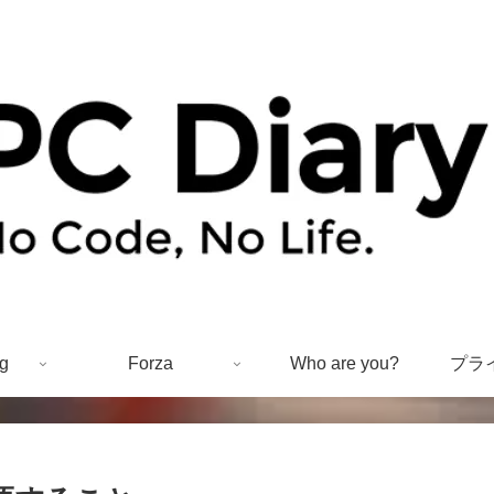
g
Forza
Who are you?
プラ