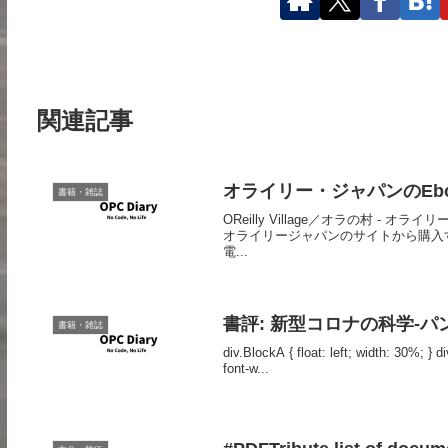
関連記事
オライリー・ジャパンのEboo
書籍・雑誌
OReilly Village／オラの村 - 
オライリージャパンのサイトから購入
電...
書評: 新型コロナの科学-パン
書籍・雑誌
div.BlockA { float: left; width: 30%; }
font-w...