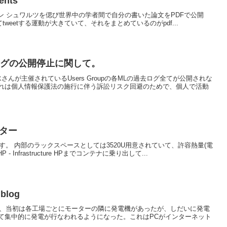
ents
uments.アーロン シュワルツを偲び世界中の学者間で自分の書いた論文をPDFで公開
けてtweetする運動が大きていて、それをまとめているのがpdf...
過去ログの公開停止に関して。
障害 原水さんが主催されているUsers Groupの各MLの過去ログ全てが公開されな
れは個人情報保護法の施行に伴う訴訟リスク回避のためで、個人で活動
ター
す。 内部のラックスペースとしては3520U用意されていて、許容熱量(電
m HP - Infrastructure HPまでコンテナに乗り出して...
blog
 blog 電力も、当初は各工場ごとにモーターの隣に発電機があったが、しだいに発電
て集中的に発電が行なわれるようになった。これはPCがインターネット