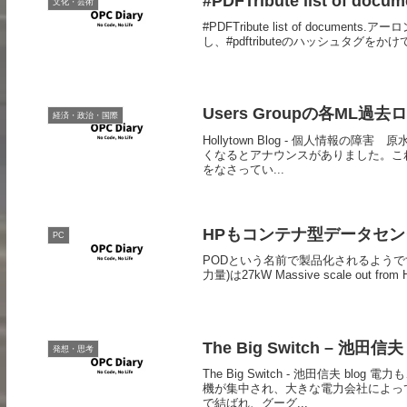
#PDFTribute list of docum
文化・芸術
#PDFTribute list of doc
し、#pdftributeのハッシュタグをか
Users Groupの各ML
経済・政治・国際
Hollytown Blog - 個人情報の
くなるとアナウンスがありました。こ
をなさってい...
HPもコンテナ型データセン
PC
PODという名前で製品化されるようで
力量)は27kW Massive scale out fro
The Big Switch – 池田信夫 
発想・思考
The Big Switch - 池田信夫
機が集中され、大きな電力会社によっ
で結ばれ、グーグ...