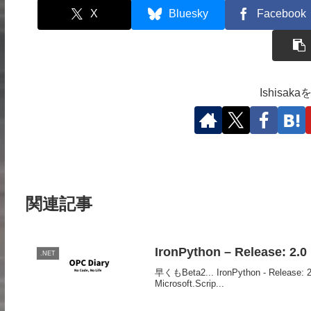
X
Bluesky
Facebook
Ishisa
関連記事
IronPython – Release: 2.0
.NET
早くもBeta2... IronPython - Release: 2.
Microsoft.Scrip...