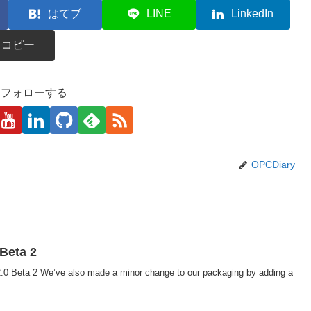
はてブ
LINE
LinkedIn
コピー
kaをフォローする
OPCDiary
 Beta 2
0 Beta 2 We’ve also made a minor change to our packaging by adding a