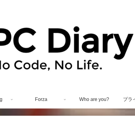
g
Forza
Who are you?
プラ