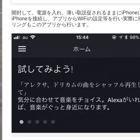
開封して、電源を入れ、薄い取説促されるままにiPhoneにA
iPhoneを接続し、アプリからWiFiの設定等を行い実際に
リングもこのアプリから行います。