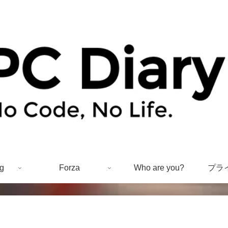
g
Forza
Who are you?
プラ