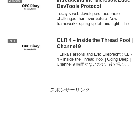
Windows
DevTools Protocol
Today’s web developers face more
challenges than ever before. New
frameworks spring up left and right. The
number of dev...
CLR 4 – Inside the Thread Pool |
.NET
Channel 9
Erika Parsons and Eric Eilebrecht : CLR
4 - Inside the Thread Pool | Going Deep |
Channel 9 時間がないので、後で見ると
いう感じでまだ見てませんが...
スポンサーリンク