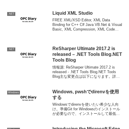
2008 and .NET Framework 3.5 SP1
Downloads
Liquid XML Studio
.NET
FREE XML/XSD Editor, XML Data
Binding for C++ C# Java VB.Net & Visual
Basic, XML Compression, XML Code
Generation, Freew...
ReSharper Ultimate 2017.2 is
.NET
released – .NET Tools Blog.NET
Tools Blog
情報源: ReSharper Ultimate 2017.2 is
released - .NET Tools Blog.NET Tools
Blog主な変更点は以下になります。詳
細、ダウンロードは上情報源を参照して
ください。.NET Co...
Windows, pwshでdirenvを使用
Windows
する
Windowsでdirenvを使いたい希少な人向
け。準備Git for Windowsのインストール
が必要なので、インストールして最低限
の設定は行っておいてください。次に、
Git for Windowsのbashにpathが通るよう
に以下を...
Introducing the Microsoft Edge