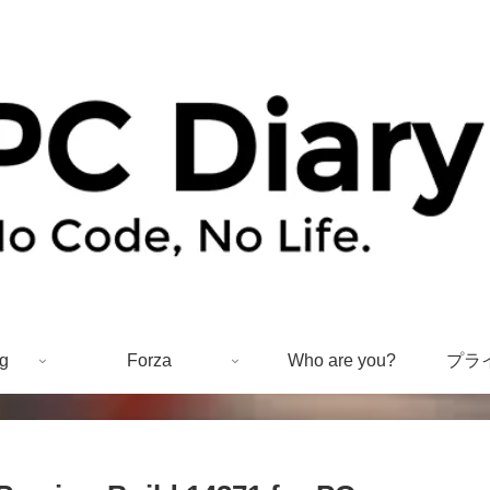
g
Forza
Who are you?
プラ