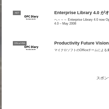
Enterprise Library 4
.NET
へ～～～ Enterprise Library 4.0 now O
4.0 – May 2008
Productivity Future Vision
Office/VBA
マイクロソフトのOfficeチームによ
スポン