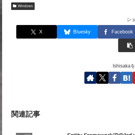
Windows
シ
X
Bluesky
Facebook
Ishisa
関連記事