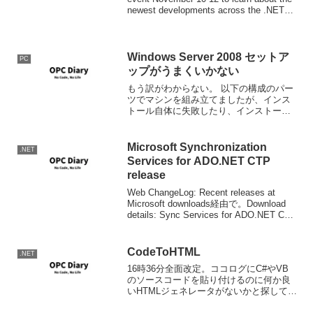
newest developments across the .NET
platfor...
Windows Server 2008 セットア
PC
ップがうまくいかない
もう訳がわからない。 以下の構成のパー
ツでマシンを組み立てましたが、インス
トール自体に失敗したり、インストール
はうまくいったように見えるんだけど、
バックアップ機能を追加したら起動時に
謎のレジストリがぶっ壊れていたので修
Microsoft Synchronization
.NET
復しますエラーが出て、...
Services for ADO.NET CTP
release
Web ChangeLog: Recent releases at
Microsoft downloads経由で。Download
details: Sync Services for ADO.NET CTP
releaseADO.NETの...
CodeToHTML
.NET
16時36分全面改定。ココログにC#やVB
のソースコードを貼り付けるのに何か良
いHTMLジェネレータがないかと探してい
たのですが、santa marutaさんの