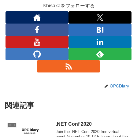
Ishisakaをフォローする
OPCDiary
関連記事
.NET Conf 2020
.NET
Join the .NET Conf 2020 free virtual
event November 10-12 to learn about the