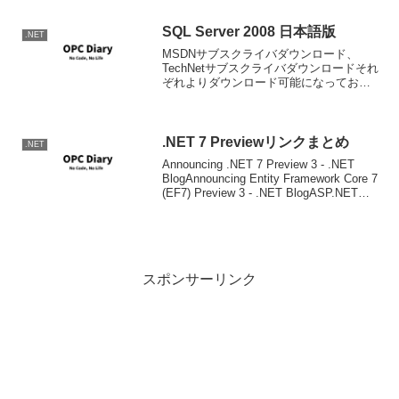
CodeToHTMLというツールを見つけて使
ってみました。以前原水商店さんで紹
介...
SQL Server 2008 日本語版
.NET
MSDNサブスクライバダウンロード、
TechNetサブスクライバダウンロードそれ
ぞれよりダウンロード可能になっており
ます。 注意点： インストール時に.NET
Framework 3.5 SP1をインストールしま
す。また、Visual St...
.NET 7 Previewリンクまとめ
.NET
Announcing .NET 7 Preview 3 - .NET
BlogAnnouncing Entity Framework Core 7
(EF7) Preview 3 - .NET BlogASP.NET
Core update...
スポンサーリンク