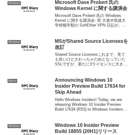
Microsoft Dave Probert 氏の
Windows
Windows Kernel に関する講演会
Microsoft Dave Probert 氏の Windows
Kernel に関する講演会- 登 大遊＠筑波大
学情報学類の SoftEther VPN 日記が、あ
ったらしい。当然濃ゆい講演であったこ
とは間違いない。夕食時のQ&Aが面白...
MSがShared Source Licensesを
Windows
改訂
Shared Source Licensesこれまで、見て
も良いけどさわっちゃだめとなっていた
SSLですが、新たに3ライセンスに大きく
分割され、その中にはソースの変更を可
能にするライセンスも含まれます。
Microsoft Permissiv...
Announcing Windows 10
Memo
Insider Preview Build 17634 for
Skip Ahead
Hello Windows Insiders! Today, we are
releasing Windows 10 Insider Preview
Build 17634 (RS5) to Windows Insiders
who hav...
Windows 10 Insider Preview
Windows
Build 18855 (20H1)リリース