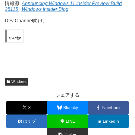
情報源:
Announcing Windows 11 Insider Preview Build
25115 | Windows Insider Blog
Dev Channel向け。
いいね:
Windows
シェアする
X
Bluesky
Facebook
はてブ
LINE
LinkedIn
コピー