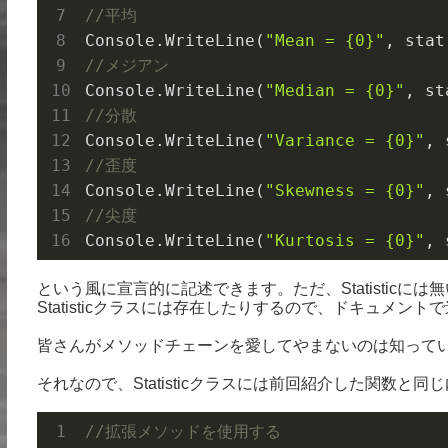
//平均
Console.
WriteLine(
"Mean = {0}"
, 
stat
//メジアン
Console.
WriteLine(
"Median = {0}"
, 
st
//分散
Console.
WriteLine(
"Variance = {0}"
, 
//歪度
Console.
WriteLine(
"Skewness = {0}"
, 
//尖度
Console.
WriteLine(
"Kurtosis = {0}"
, 
という風に宣言的に記述できます。ただ、Statistic
Statisticクラスには存在したりするので、ドキュメン
皆さんがメソッドチェーンを愛してやまないのは知って
それなので、Statisticクラスには前回紹介した関数
//拡張メソッドを使用する