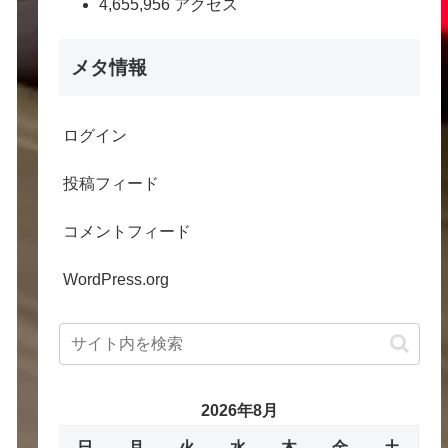
4,655,956 アクセス
が必要
メタ情報
。"
)
;

ログイン
)
);

投稿フィード
ionStandardDeviation()
);

コメントフィード
WordPress.org
rStatistic(123));
2026年8月
日
月
火
水
木
金
土