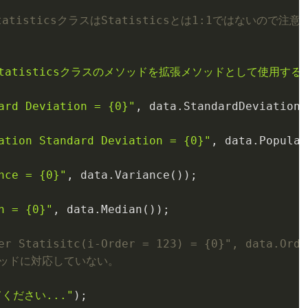
StatisticsクラスはStatisticsとは1:1ではないので注意
nStatisticsクラスのメソッドを拡張メソッドとして使用する
ard Deviation = {0}"
, 
data
.StandardDeviation(
ation Standard Deviation = {0}"
, 
data
.Populat
nce = {0}"
, 
data
.Variance()
);

n = {0}"
, 
data
.Median()
);

er Statisitc(i-Order = 123) = {0}", data.Orde
張メソッドに対応していない。
ください..."
)
;
