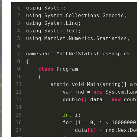
using System;

using System.Collections.Generic;

using System.Linq;

using System.Text;

using MathNet.Numerics.Statistics;

namespace MathNetStatisticsSample2

{

class
 Program

    {

        static void 
Main(
string
[] 
ar
            var rnd = 
new
 System.
Ran
            double
[]
 data = 
new
 doub
int
 i;

            for (i = 
0
; i < 
10000000
                data
[
i
]
 = rnd.
NextDo