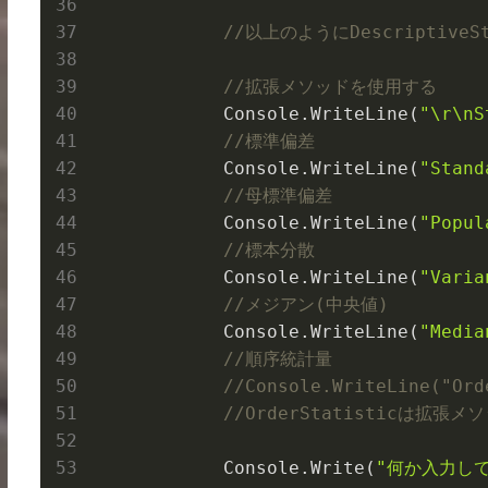
//以上のようにDescriptive
//拡張メソッドを使用する
            Console.
WriteLine(
"\r\
//標準偏差
            Console.
WriteLine(
"Stand
//母標準偏差
            Console.
WriteLine(
"Popul
//標本分散
            Console.
WriteLine(
"Varia
//メジアン(中央値)
            Console.
WriteLine(
"Media
//順序統計量
//Console.WriteLine("Ord
//OrderStatisticは拡
            Console.
Write(
"何か入力して