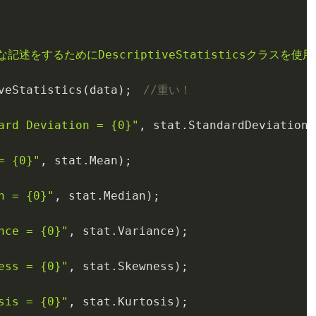
な記述をするためにDescriptiveStatisticsクラスを使
veStatistics(
data
)
;　
//重い！
ard Deviation = {0}"
, 
stat
.StandardDeviation)
= {0}"
, 
stat
.Mean)
;

n = {0}"
, 
stat
.Median)
;

nce = {0}"
, 
stat
.Variance)
;

ess = {0}"
, 
stat
.Skewness)
;

sis = {0}"
, 
stat
.Kurtosis)
;
