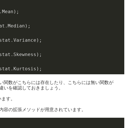
.Mean)
at
.Median)
stat
.Variance)
stat
.Skewness)
stat
.Kurtosis)
には無い関数がこちらには存在したり、こちらには無い関数が
トで違いを確認しておきましょう。
います。
と同じ内容の拡張メソッドが用意されています。