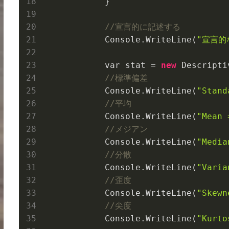
            }

//宣言的に記述する
            Console.
WriteLine(
"宣言的
            var stat = 
new
Descripti
//標準偏差
            Console.
WriteLine(
"Stand
//平均
            Console.
WriteLine(
"Mean 
//メジアン
            Console.
WriteLine(
"Media
//分散
            Console.
WriteLine(
"Varia
//歪度
            Console.
WriteLine(
"Skewn
//尖度
            Console.
WriteLine(
"Kurto