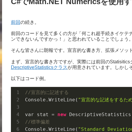
C#でMath.NET Numericsを使
前回
の続き。
前回のコードを見て多くの方が「何これ超手続きイケテ
ンできないんですかっ！」と思われていることでしょう
そんな皆さんに朗報です。宣言的な書き方、拡張メソッ
まず、宣言的な書き方ですが、実際には前回のStatisit
DescriptiveStatisticsクラス
が用意されています。しかし
以下はコード例。
//宣言的に記述する
Console.
WriteLine(
"宣言的な記述をするためにD
var stat = 
new
DescriptiveStatistics
//標準偏差
Console.
WriteLine(
"Standard Deviatio