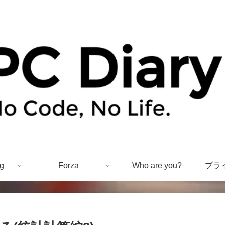
g
Forza
Who are you?
プラ