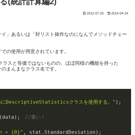
用する(統計計算編2)
2012-07-25
2014-04-24
ナイ」あるいは「対リスト操作なのになんでメソッドチェー
。
ドでの使用が用意されています。
icsクラスと等価ではないものの、ほぼ同様の機能を持った
そのまんまなクラス名です。
escriptiveStatisticsクラスを使用する。"
)
;

(
data
)
;　
//重い！
n = {0}"
, 
stat
.StandardDeviation)