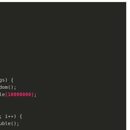
gs
)
 {

dom()
;

le
[
10000000
]
;

; i++) {

uble()
;
