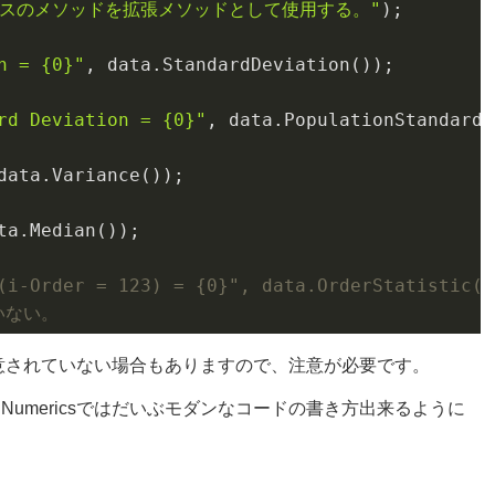
csクラスのメソッドを拡張メソッドとして使用する。"
)
n = {0}"
, 
data
.StandardDeviation()
rd Deviation = {0}"
, 
data
.PopulationStandardD
data
.Variance()
ta
.Median()
(i-Order = 123) = {0}", data.OrderStatistic(1
ていない。
ッドが用意されていない場合もありますので、注意が必要です。
 Numericsではだいぶモダンなコードの書き方出来るように