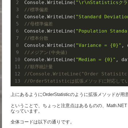
Console.
WriteLine(
"\r\nStatisti
//標準偏差
Console.
WriteLine(
"Standard Deviatio
//母標準偏差
Console.
WriteLine(
"Population Standa
//標本分散
Console.
WriteLine(
"Variance = {0}"
, 
//メジアン(中央値)
Console.
WriteLine(
"Median = {0}"
, 
da
//順序統計量
//Console.WriteLine("Order Statisitc
//OrderStatisticは拡張メソッドに対応し
上にあるようにOrderStatisticのように拡張メソ
ということで、ちょっと注意点はあるものの、Math.NET
なっています。
全体コードは以下の通りです。