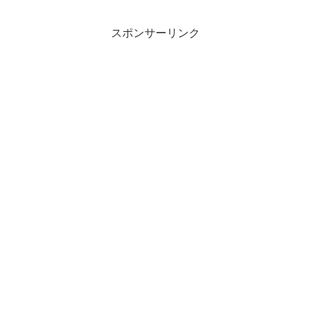
考える人はいない。同じように情報も、
専門家の所...
スポンサーリンク