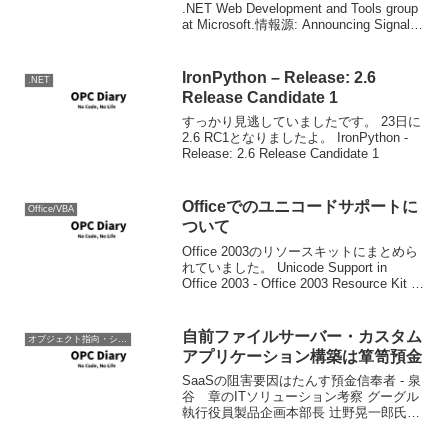
.NET Web Development and Tools group
at Microsoft.情報源: Announcing SignalR
for ...
IronPython – Release: 2.6
.NET
Release Candidate 1
すっかり見逃していましたです。 23日に
2.6 RC1となりましたよ。 IronPython -
Release: 2.6 Release Candidate 1
Officeでのユニコードサポートに
Office/VBA
ついて
Office 2003のリソースキットにまとめら
れていました。 Unicode Support in
Office 2003 - Office 2003 Resource Kit -
Microsoft Office Online 基本的に...
自前ファイルサーバー・カスタム
オブジェクト指向・システム開発
アプリケーション構築は箪笥預金
SaaSの阻害要因はたんす預金信奉者 - 泉
谷 章のITソリューション考察 グーグル
執行役員製品企画本部長 辻野晃一郎氏は
講演の中で、「今、家庭に置いておくよ
りも銀行に現金を預けたほうが不安だと