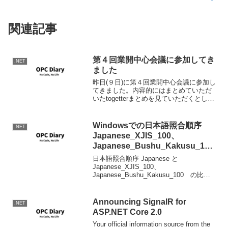
関連記事
第４回業開中心会議に参加してき
.NET
ました
昨日(９日)に第４回業開中心会議に参加し
てきました。内容的にはまとめていただ
いたtogetterまとめを見ていただくとし
て、感想など。LightSwitchの存在を参加
者のだいたい７割程度がそもそも認知し
ていない事がわかったりして、いろい
Windowsでの日本語照合順序
.NET
ろ...
Japanese_XJIS_100、
Japanese_Bushu_Kakusu_100
の比較 (メモ)
日本語照合順序 Japanese と
Japanese_XJIS_100、
Japanese_Bushu_Kakusu_100 の比較 -
SQL Server 開発チーム ブログ - Site
Home - MSDN Blogs.メモ。Wi...
Announcing SignalR for
.NET
ASP.NET Core 2.0
Your official information source from the