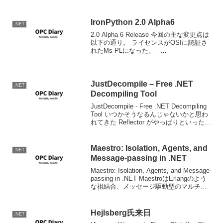
ると、.NET Framework 1.1 SP1 でタイ
マ イベントが...
IronPython 2.0 Alpha6
.NET
2.0 Alpha 6 Release 今回の主な変更点は
以下の通り。 ライセンスがOSIに認証さ
れたMs-PLになった。 –
X:PreferComDispatchオプションでCOM
イベントが使用可能になった。（わお）
IronPython...
JustDecompile – Free .NET
.NET
Decompiling Tool
JustDecompile - Free .NET Decompiling
Tool いつかそうなるんじゃないかと思わ
れてきた Reflector がやっぱりといった感
じで有料化され、さてどうしましょうと
いう感じになっていた.NETのデコン...
Maestro: Isolation, Agents, and
.NET
Message-passing in .NET
Maestro: Isolation, Agents, and Message-
passing in .NET MaestroはErlangのよう
な祖結合、メッセージ駆動型のマルチス
レッドの仕組みを.NET上に構築するため
のプロジェクトのよ...
Hejlsberg氏来日
.NET