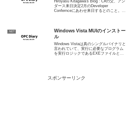
Hiroyasu Kitagawa's Blog : C#の父、アン
ダース来日決定2月のDeveloper
Confernceにあわせ来日するとのこと。
The C# Programming Language
(Microsoft Net D...
Windows Vista MUIのインストー
.NET
ル
Windows Vistaは真のシングルバイナリと
言われていて、実行に必要なプログラム
を実行ロジックであるEXEファイルと言
語・カルチャに依存する部分をリソース
DLLとに分離し、マイクロソフトのNLSを
完全にOSレベルで実現している。マイ
ク...
スポンサーリンク