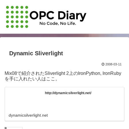
Dynamic Sliverlight
2008-03-11
Mix08で紹介されたSliverlight 2上のIronPython, IronRuby
を手に入れたい人はここ。
http://dynamicsilverlight.net/
dynamicsilverlight.net