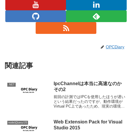
OPCDiary
関連記事
IpcChannelは本当に高速なのか
.NET
その2
前回の計測ではIPCを使用したほうが遅い
という結果だったのですが、動作環境が
Virtual PC上であったため、現実の環境で
ない影響が大きかったのではにかと思い
ます。今回は日本語版の登場に合わせ、
実記での環境で同じ調査を行いました。
Web Extension Pack for Visual
node/jQuery/JS
調査環境...
Studio 2015