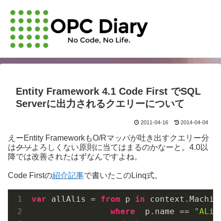
Entity Framework 4.1 Code First でSQL
Serverに出力されるクエリーについて
2011-04-16
2014-04-04
えーEntity FrameworkもO/Rマッパが吐き出すクエリー分
は
クソ
よろしくない原則に当てはまるのかなーと。4.0以
降では改善されたはずなんですよね。
Code Firstの
紹介記事
で書いたこのLinq式。
var
 allAlis = 
from
 p 
in
 context.Machine
where
  p.name == 
"ALis