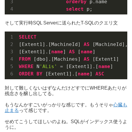
orderby
 p.name

select
そして実行時SQL Serverに送られたT-SQLのクエリ文
SELECT
[Extent1].[MachineId] 
AS
 [MachineId], 

[Extent1].[
name
] 
AS
 [
name
FROM
 [dbo].[Machines] 
AS
WHERE
 N
'ALis'
 = [Extent1].[
name
ORDER
BY
 [Extent1].[
name
] 
ASC
対して難しくないはずなんだけどすでにWHEREあたりが
残念さを醸し出してる。
もうなんかすごいがっかりな感じです。もうそりゃ
心臓も
止まる
って感じです。
せめてこうしてほしいのよね。SQLがインデックス使うよ
うに。