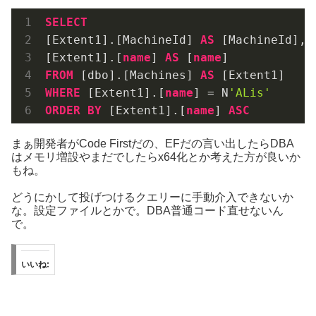
SELECT
[Extent1].[MachineId] 
AS
 [MachineId], 

[Extent1].[
name
] 
AS
 [
name
FROM
 [dbo].[Machines] 
AS
WHERE
 [Extent1].[
name
] = N
'ALis'
ORDER
BY
 [Extent1].[
name
] 
ASC
まぁ開発者がCode Firstだの、EFだの言い出したらDBA
はメモリ増設やまだでしたらx64化とか考えた方が良いか
もね。
どうにかして投げつけるクエリーに手動介入できないか
な。設定ファイルとかで。DBA普通コード直せないん
で。
いいね: