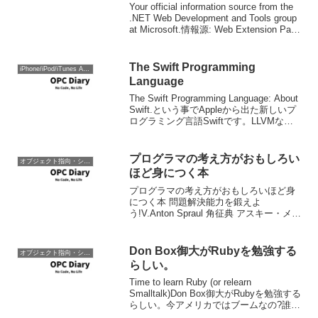
Your official information source from the
.NET Web Development and Tools group
at Microsoft.情報源: Web Extension Pack
for ...
The Swift Programming
iPhone/iPod/iTunes Apple
Language
The Swift Programming Language: About
Swift.という事でAppleから出た新しいプ
ログラミング言語Swiftです。LLVMな中
括弧コンパイル言語。言語的に特徴と思
えるのは変数や関数の引数、戻り値に
対...
プログラマの考え方がおもしろい
オブジェクト指向・システム開発
ほど身につく本
プログラマの考え方がおもしろいほど身
につく本 問題解決能力を鍛えよ
う!V.Anton Spraul 角征典 アスキー・メデ
ィアワークス 2013-05-01売り上げランキ
ング : 1394Amazonで詳しく見る by G-
Toolsエセプ...
Don Box御大がRubyを勉強する
オブジェクト指向・システム開発
らしい。
Time to learn Ruby (or relearn
Smalltalk)Don Box御大がRubyを勉強する
らしい。今アメリカではブームなの?誰か
256倍シリーズを英訳すれば大儲け出来る