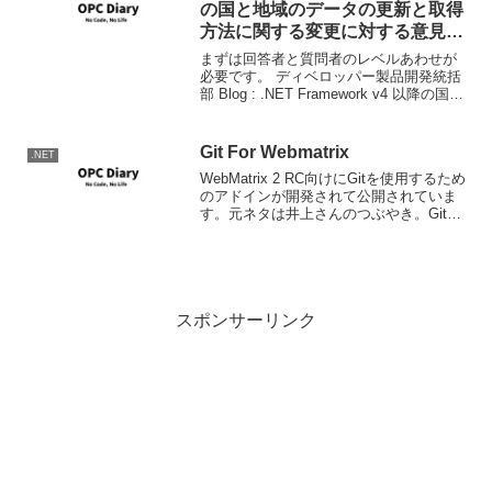
の国と地域のデータの更新と取得
方法に関する変更に対する意見そ
の1
まずは回答者と質問者のレベルあわせが
必要です。 ディベロッパー製品開発統括
部 Blog : .NET Framework v4 以降の国と
地域のデータの更新と取得方法に関する
ご意見をお寄せください Windows NLSお
よび.NET Fx...
Git For Webmatrix
.NET
WebMatrix 2 RC向けにGitを使用するため
のアドインが開発されて公開されていま
す。元ネタは井上さんのつぶやき。Git
For WebMatrixインストールは
WebMatrix2のギャラリーボタンから行い
ます。Git For W...
スポンサーリンク