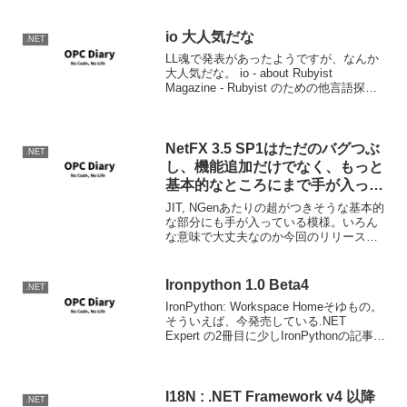
もののセットものではありますしね。
io 大人気だな
.NET
LL魂で発表があったようですが、なんか
大人気だな。 io - about Rubyist
Magazine - Rubyist のための他言語探訪
【第 3 回】 Io どんなプログラミング言語
やフレームワークであれ、ある意味アジ
テーターが...
NetFX 3.5 SP1はただのバグつぶ
.NET
し、機能追加だけでなく、もっと
基本的なところにまで手が入って
いる模様
JIT, NGenあたりの超がつきそうな基本的
な部分にも手が入っている模様。いろん
な意味で大丈夫なのか今回のリリース。
こういうのが一番先ににBlogに、しかも
リリース後に出るのってさぁ。。 JIT,
NGen, and other Mana...
Ironpython 1.0 Beta4
.NET
IronPython: Workspace Homeそゆもの。
そういえば、今発売している.NET
Expert の2冊目に少しIronPythonの記事が
ある。IronPythonがちょっと気になる人
はチェックしてみても良いかも。
I18N : .NET Framework v4 以降
.NET