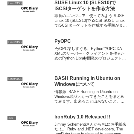
SUSE Linux 10 (SLES10)で
Linux/OSS
iSCSIターゲットを作る方法
非番のエンジニア : 使ってみよう SUSE
Linux 10 (SLES10)で iSCSI SUSE Linux
でiSCSIターゲットを作成する手順がまと
められていたのでメモ。 Hyper-Vでの動
作を考えると基本的にはSLSE10でi...
PyOPC
Linux/OSS
PyOPC楽しすぐる。PythonでOPC DA
XMLのサーバー・クライアントを作るた
めのPython Libraly開発のプロジェクト。
肝はXML DAってとこですな。これであ
ればCOMや.net Fx関係ないので、
CPythonでも作...
BASH Running in Ubuntu on
Linux/OSS
Windowsについて
情報源: BASH Running in Ubuntu on
Windows現状わかってきたことをまとめ
てみます。出来ること出来ないこと。
Ubuntu on Windowsの用途。BASH
Running in Ubuntu on Wind...
IronRuby 1.0 Released !!
.NET
Jimmy SchementiさんからMLにお手紙来
たよ。 Ruby and .NET developers, The
IronRuby team is pleased to announce