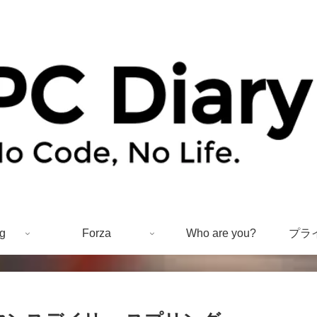
g
Forza
Who are you?
プラ