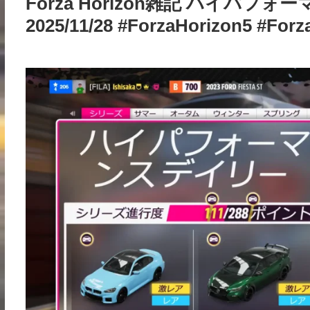
Forza Horizon雑記 ハイパ
2025/11/28 #ForzaHorizon5 #Forz