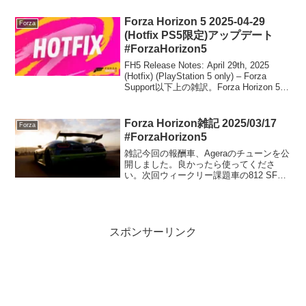
です。もちろん、フォルクスワーゲンゴ
ルフGTI Mk1（北米では「ラビット」と
Forza Horizon 5 2025-04-29
Forza
呼ばれる）を手に...
(Hotfix PS5限定)アップデート
#ForzaHorizon5
FH5 Release Notes: April 29th, 2025
(Hotfix) (PlayStation 5 only) – Forza
Support以下上の雑訳。Forza Horizon 5
の体験向上のために、私たちは常に...
Forza Horizon雑記 2025/03/17
Forza
#ForzaHorizon5
雑記今回の報酬車、Ageraのチューンを公
開しました。良かったら使ってくださ
い。次回ウィークリー課題車の812 SFの
チューンを公開。これも良かったら使っ
てください。2025/03/20今晩から始まる
次回Forzathonの予告。
スポンサーリンク