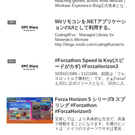
Reaching gamers across more devices |
Windows Experience Blog正式発表となり
ました。ハードウェアスペック的...
Wiiリモコンを.NETアプリケーシ
.NET
ョンのUIとして利用する。
Coding4Fun : Managed Library for
Nintendo's Wiimote
http://blogs.msdn.com/coding4fun/archive
/2007/03/14/1879033.aspx Wiiリモコン
を.NETアプリケーションから使用す
#Forzathon Speed Is Key(スピ
Xbox
ードがカギ) #ForzaHorizon3
10月6日16時～11日16時。副題は「フル
スロットルで勝利だ」です。さぁForza7
も3日に正式リリースとなり、10月に入っ
て参りました。今回は秋のハイパーカー
祭り。Flare-lit Drive(燃え上がるドライビ
ング)#Forzath...
Forza Horizon 5 シリーズ9 スプ
Forza
リング #Forzathon
#ForzaHorizon5
宝探しでは、より具体的な方法で、高速
で移動することになります。今週のヒン
トは「ドイツのスポーツウサギは電光石
火で、どんなゾーンも3分割してしまう」