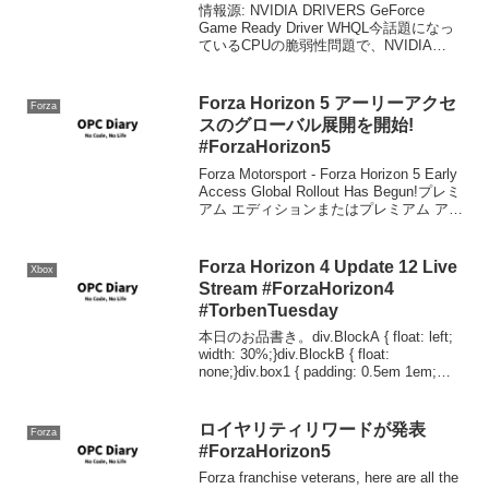
情報源: NVIDIA DRIVERS GeForce
Game Ready Driver WHQL今話題になっ
ているCPUの脆弱性問題で、NVIDIA
GPUでもSpectraについては該当し、その
対策が取られたドライバが公開されまし
た。...
Forza Horizon 5 アーリーアクセ
Forza
スのグローバル展開を開始!
#ForzaHorizon5
Forza Motorsport - Forza Horizon 5 Early
Access Global Rollout Has Begun!プレミ
アム エディションまたはプレミアム アド
オン バンドルを購入された方を対象に、
『Forz...
Forza Horizon 4 Update 12 Live
Xbox
Stream #ForzaHorizon4
#TorbenTuesday
本日のお品書き。div.BlockA { float: left;
width: 30%;}div.BlockB { float:
none;}div.box1 { padding: 0.5em 1em;
margin: 2em 0; fo...
ロイヤリティリワードが発表
Forza
#ForzaHorizon5
Forza franchise veterans, here are all the