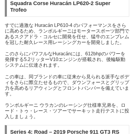
Squadra Corse Huracán LP620-2 Super
Trofeo
すでに過激な Huracán LP610-4 のパフォーマンスをさら
に高めるため、ランボルギーニはモータースポーツ部門で
あるスクアドラ・コルセに開発を任せ、猛牛のエンブレム
を冠した耐久レース用レーシングカーを開発しました。
このさらにパワフルなHuracánには、612bhpのパワーを
発揮する5.2リッターV10エンジンが搭載され、後輪駆動
システムに伝達されます。
この車は、同ブランドの車に従来から見られる派手なボデ
ィをさらに際立たせるもので、ダウンフォースとグリップ
力を高めるリアウィングとフロントバンパーを備えていま
す。
ランボルギーニ ウラカンのレーシング仕様車兄弟を、ロ
ード・トゥ・レース・ツアーでサーキット走行テストに投
入しましょう。
Series 4: Road – 2019 Porsche 911 GT3 RS