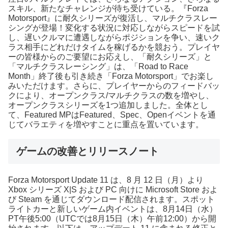
スキル、新たなチャレンジが待ち受けている。『Forza
Motorsport』に耐久シリーズが復活し、マルチクラスレー
シングが登場！変化する状況に対応しながらスピードを試
し、遅いクルマに遭遇しながらポジションを争い、速いク
ラス相手にどれだけタイムを稼げるかを競おう。プレイヤ
ーの皆様からのご要望にお応えし、「耐久シリーズ」と
「マルチクラスレーシング」は、「Road to Race
Month」終了後も引き続き「Forza Motorsport」でお楽し
みいただけます。さらに、プレイヤーからのフィードバッ
クにより、オープンクラス/マルチクラスの数を増やし、
オープンクラスシリーズを1つ追加しました。全体とし
て、Featured MPはFeatured、Spec、Openイベントを通
じてバラエティを増やすことに重点を置いています。
ゲームの改善とリリースノート
Forza Motorsport Update 11 は、8 月 12 日（月）より
Xbox シリーズ X|S および PC 向けに Microsoft Store およ
び Steam を通じてダウンロード配信されます。スポット
ライトカーと新しいゲーム内イベントは、8月14日（水）
PT午後5:00（UTCでは8月15日（木）午前12:00）から開