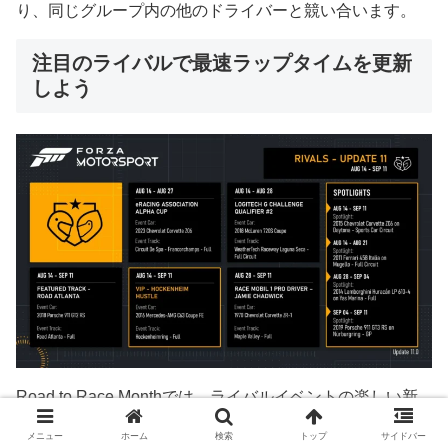
り、同じグループ内の他のドライバーと競い合います。
注目のライバルで最速ラップタイムを更新
しよう
Road to Race Monthでは、ライバルイベントの楽しい新
ラインナップが導入され、リーダーボードのトップを目指
して奮闘しながら、マスターすることができます。
メニュー
ホーム
検索
トップ
サイドバー