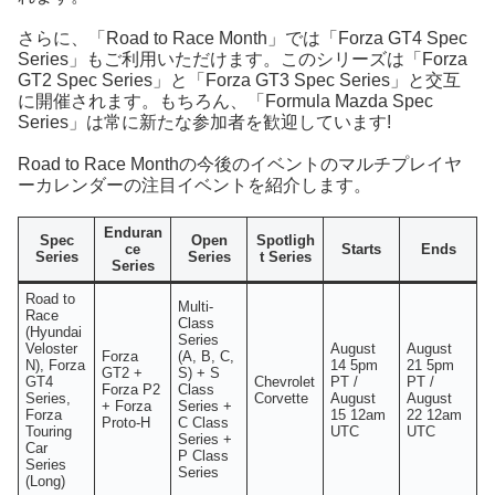
さらに、「Road to Race Month」では「Forza GT4 Spec
Series」もご利用いただけます。このシリーズは「Forza
GT2 Spec Series」と「Forza GT3 Spec Series」と交互
に開催されます。もちろん、「Formula Mazda Spec
Series」は常に新たな参加者を歓迎しています!
Road to Race Monthの今後のイベントのマルチプレイヤ
ーカレンダーの注目イベントを紹介します。
Enduran
Spec
Open
Spotligh
ce
Starts
Ends
Series
Series
t Series
Series
Road to
Multi-
Race
Class
(Hyundai
Series
Veloster
August
August
Forza
(A, B, C,
N), Forza
14 5pm
21 5pm
GT2 +
S) + S
GT4
Chevrolet
PT /
PT /
Forza P2
Class
Series,
Corvette
August
August
+ Forza
Series +
Forza
15 12am
22 12am
Proto-H
C Class
Touring
UTC
UTC
Series +
Car
P Class
Series
Series
(Long)