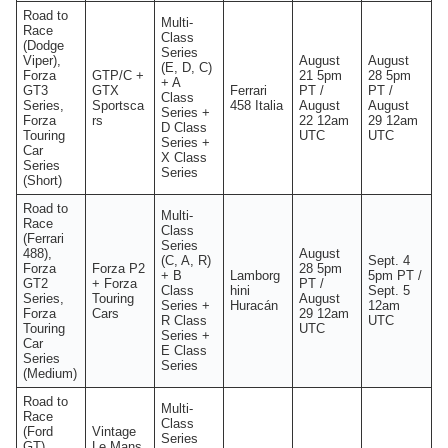
Road to
Multi-
Race
Class
(Dodge
Series
Viper),
August
August
(E, D, C)
Forza
GTP/C +
21 5pm
28 5pm
+ A
GT3
GTX
Ferrari
PT /
PT /
Class
Series,
Sportsca
458 Italia
August
August
Series +
Forza
rs
22 12am
29 12am
D Class
Touring
UTC
UTC
Series +
Car
X Class
Series
Series
(Short)
Road to
Multi-
Race
Class
(Ferrari
Series
488),
August
(C, A, R)
Sept. 4
Forza
Forza P2
28 5pm
+ B
Lamborg
5pm PT /
GT2
+ Forza
PT /
Class
hini
Sept. 5
Series,
Touring
August
Series +
Huracán
12am
Forza
Cars
29 12am
R Class
UTC
Touring
UTC
Series +
Car
E Class
Series
Series
(Medium)
Road to
Multi-
Race
Class
(Ford
Vintage
Series
GT),
Le Mans