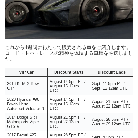
これから4週間にわたって販売される車をご紹介します。
ロード・トゥ・レースの精神を体現する車種を厳選しまし
た。
VIP Car
Discount Starts
Discount Ends
August 14 5pm PT /
2018 KTM X-Bow
Sept. 11 5pm PT /
August 15 12am
GT4
Sept. 12 12am UTC
UTC
2020 Hyundai #98
August 14 5pm PT /
August 21 5pm PT /
Bryan Herta
August 15 12am
August 22 12am UTC
Autosport Veloster N
UTC
2014 Dodge SRT
August 21 5pm PT /
August 28 5pm PT /
Motorsports Viper
August 22 12am
August 29 12am UTC
GTS-R
UTC
2017 Ferrari #25
August 28 5pm PT /
Sept. 4 5pm PT /