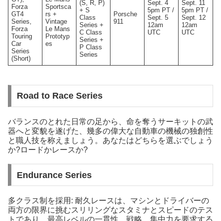
(S, R, P)
Sept. 4
Sept. 11
Forza
Sportsca
+ S
5pm PT /
5pm PT /
GT4
rs +
Porsche
Class
Sept. 5
Sept. 12
Series,
Vintage
911
Series +
12am
12am
Forza
Le Mans
C Class
UTC
UTC
Touring
Prototyp
Series +
Car
es
P Class
Series
Series
(Short)
Road to Race Series
バランスのとれた日常の足から、命を奪うサーキットの武
器へと変貌を遂げた、幾多の偉大な自動車の機械の独創性
と職人技を称えましょう。あなたはどちらを選ぶでしょう
か?ロードかレースか?
Endurance Series
多クラス制を採用: 耐久レースは、マシンとドライバーの
両方の限界に挑むスリリングなスタミナとスピードのテス
トであり、最高レベルの一貫性、戦略、集中力を要求する