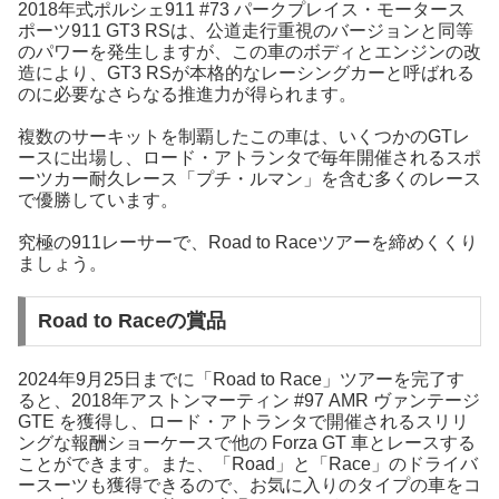
2018年式ポルシェ911 #73 パークプレイス・モータース
ポーツ911 GT3 RSは、公道走行重視のバージョンと同等
のパワーを発生しますが、この車のボディとエンジンの改
造により、GT3 RSが本格的なレーシングカーと呼ばれる
のに必要なさらなる推進力が得られます。
複数のサーキットを制覇したこの車は、いくつかのGTレ
ースに出場し、ロード・アトランタで毎年開催されるスポ
ーツカー耐久レース「プチ・ルマン」を含む多くのレース
で優勝しています。
究極の911レーサーで、Road to Raceツアーを締めくくり
ましょう。
Road to Raceの賞品
2024年9月25日までに「Road to Race」ツアーを完了す
ると、2018年アストンマーティン #97 AMR ヴァンテージ
GTE を獲得し、ロード・アトランタで開催されるスリリ
ングな報酬ショーケースで他の Forza GT 車とレースする
ことができます。また、「Road」と「Race」のドライバ
ースーツも獲得できるので、お気に入りのタイプの車をコ