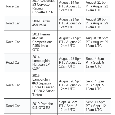
2014 Chevrolet
August 14 5pm
August 21 5pm
#3 Corvette
Race Car
PT / August 15
PT / August 22
Racing
12am UTC
12am UTC
Corvette C7.R
August 21 5pm
August 28 5pm
2009 Ferrari
Road Car
PT / August 22
PT / August 29
458 Italia
12am UTC
12am UTC
2011 Ferrari
#62 Risi
August 21 5pm
August 28 5pm
Race Car
Competizione
PT / August 22
PT / August 29
F458 Italia
12am UTC
12am UTC
GTC
2014
August 28 5pm
Sept. 4 5pm
Lamborghini
Road Car
PT / August 29
PT / Sept. 5
Huracán LP
12am UTC
12am UTC
610-4
2015
Lamborghini
August 28 5pm
Sept. 4 5pm
#63 Squadra
Race Car
PT / August 29
PT / Sept. 5
Corse Huracán
12am UTC
12am UTC
LP620-2 Super
Trofeo
Sept. 4 5pm
Sept. 11 5pm
2019 Porsche
Road Car
PT / Sept. 5
PT / Sept. 12
911 GT3 RS
12am UTC
12am UTC