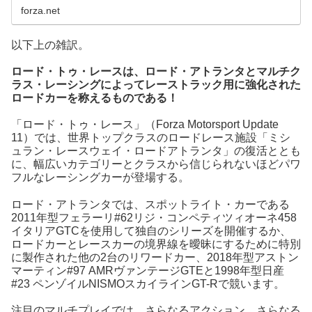
forza.net
以下上の雑訳。
ロード・トゥ・レースは、ロード・アトランタとマルチク
ラス・レーシングによってレーストラック用に強化された
ロードカーを称えるものである！
「ロード・トゥ・レース」（Forza Motorsport Update
11）では、世界トップクラスのロードレース施設「ミシ
ュラン・レースウェイ・ロードアトランタ」の復活ととも
に、幅広いカテゴリーとクラスから信じられないほどパワ
フルなレーシングカーが登場する。
ロード・アトランタでは、スポットライト・カーである
2011年型フェラーリ#62リジ・コンペティツィオーネ458
イタリアGTCを使用して独自のシリーズを開催するか、
ロードカーとレースカーの境界線を曖昧にするために特別
に製作された他の2台のリワードカー、2018年型アストン
マーティン#97 AMRヴァンテージGTEと1998年型日産
#23 ペンゾイルNISMOスカイラインGT-Rで競います。
注目のマルチプレイでは、さらなるアクション、さらなる