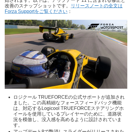
始されます。以下は、アップデート 11 に含まれる修正と
改善のスナップショットです。
リリースノートの全文は
Forza Supportをご覧ください
：
ロジクール TRUEFORCEの公式サポートが追加され
ました。この高精細なフォースフィードバック機能
は、対応するLogicool TRUEFORCEステアリングホ
イールを使用しているプレイヤーのために、道路状
況を模倣し、没入感を高めるように設計されていま
す。
アップデート8で艶消しスライダーがリリースされた