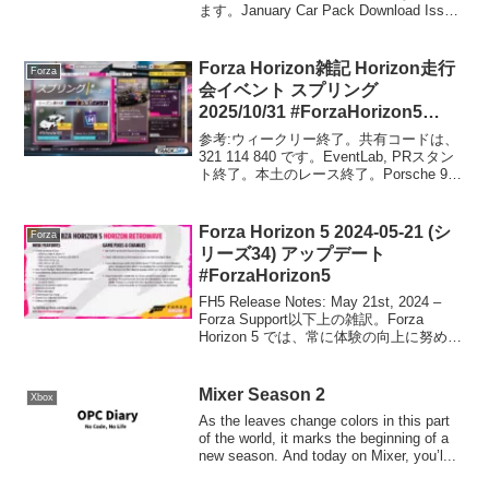
ます。January Car Pack Download Issue
Update (11:29 a.m. Pacific)情報源:
January ...
Forza Horizon雑記 Horizon走行
Forza
会イベント スプリング
2025/10/31 #ForzaHorizon5
#Forzathon
参考:ウィークリー終了。共有コードは、
321 114 840 です。EventLab, PRスタン
ト終了。本土のレース終了。Porsche 911
Turbo S (2023)ゲット。今週の報酬車の本
命はこちらです。宝探し、バグってい
て、な...
Forza Horizon 5 2024-05-21 (シ
Forza
リーズ34) アップデート
#ForzaHorizon5
FH5 Release Notes: May 21st, 2024 –
Forza Support以下上の雑訳。Forza
Horizon 5 では、常に体験の向上に努めて
います。以下では、今回のアップデート
で修正または改善された項目をまと...
Mixer Season 2
Xbox
As the leaves change colors in this part
of the world, it marks the beginning of a
new season. And today on Mixer, you’l...