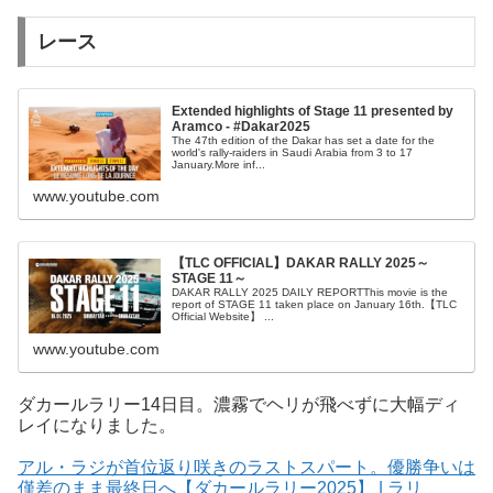
レース
Extended highlights of Stage 11 presented by
Aramco - #Dakar2025
The 47th edition of the Dakar has set a date for the
world's rally-raiders in Saudi Arabia from 3 to 17
January.More inf...
www.youtube.com
【TLC OFFICIAL】DAKAR RALLY 2025～
STAGE 11～
DAKAR RALLY 2025 DAILY REPORTThis movie is the
report of STAGE 11 taken place on January 16th.【TLC
Official Website】 ...
www.youtube.com
ダカールラリー14日目。濃霧でヘリが飛べずに大幅ディ
レイになりました。
アル・ラジが首位返り咲きのラストスパート。優勝争いは
僅差のまま最終日へ【ダカールラリー2025】 | ラリ