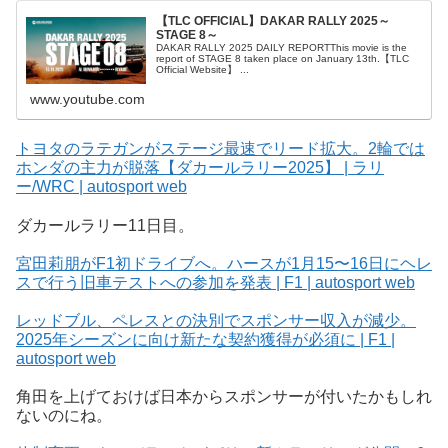
【TLC OFFICIAL】DAKAR RALLY 2025～
STAGE 8～
DAKAR RALLY 2025 DAILY REPORTThis movie is the
report of STAGE 8 taken place on January 13th.【TLC
Official Website】 ...
www.youtube.com
トヨタのラテガンがステージ最速でリード拡大。2輪では
ホンダの主力が脱落【ダカールラリー2025】 | ラリ
ー/WRC | autosport web
ダカールラリー11日目。
宮田莉朋がF1初ドライブへ。ハースが1月15〜16日にヘレ
スで行う旧車テストへの参加を発表 | F1 | autosport web
レッドブル、ペレスとの決別でスポンサー収入が減少。
2025年シーズンに向け新たな契約獲得が必須に | F1 |
autosport web
角田を上げておけば日本からスポンサーが付いたかもしれ
ないのにね。