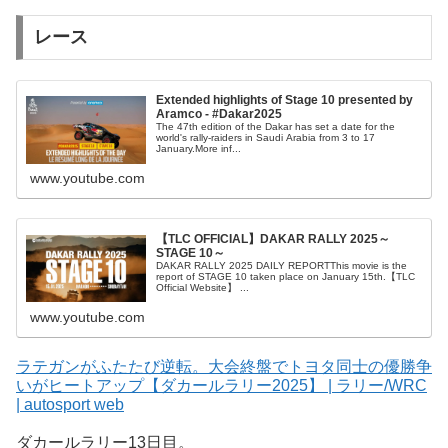
レース
Extended highlights of Stage 10 presented by
Aramco - #Dakar2025
The 47th edition of the Dakar has set a date for the
world's rally-raiders in Saudi Arabia from 3 to 17
January.More inf...
www.youtube.com
【TLC OFFICIAL】DAKAR RALLY 2025～
STAGE 10～
DAKAR RALLY 2025 DAILY REPORTThis movie is the
report of STAGE 10 taken place on January 15th.【TLC
Official Website】 ...
www.youtube.com
ラテガンがふたたび逆転。大会終盤でトヨタ同士の優勝争
いがヒートアップ【ダカールラリー2025】 | ラリー/WRC
| autosport web
ダカールラリー13日目。