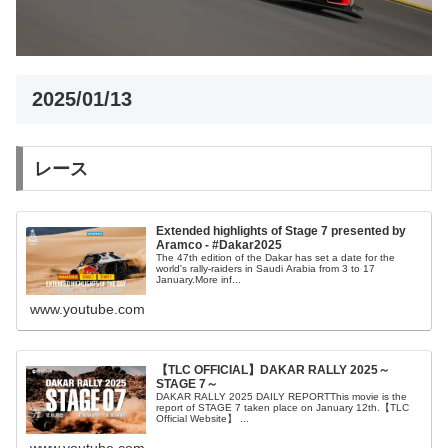
2025/01/13
レース
Extended highlights of Stage 7 presented by
Aramco - #Dakar2025
The 47th edition of the Dakar has set a date for the
world's rally-raiders in Saudi Arabia from 3 to 17
January.More inf...
www.youtube.com
【TLC OFFICIAL】DAKAR RALLY 2025～
STAGE 7～
DAKAR RALLY 2025 DAILY REPORTThis movie is the
report of STAGE 7 taken place on January 12th.【TLC
Official Website】 ...