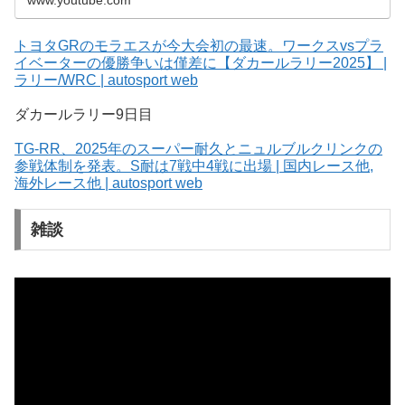
www.youtube.com
トヨタGRのモラエスが今大会初の最速。ワークスvsプラ
イベーターの優勝争いは僅差に【ダカールラリー2025】 |
ラリー/WRC | autosport web
ダカールラリー9日目
TG-RR、2025年のスーパー耐久とニュルブルクリンクの
参戦体制を発表。S耐は7戦中4戦に出場 | 国内レース他,
海外レース他 | autosport web
雑談