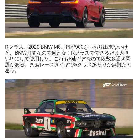
Rクラス、2020 BMW M8。PIが900きっちり出来ないけ
ど、BMW月間なので何となくRクラスでできるだけ大き
いPIにして使用した。これも8速ギアなので段数多過ぎ問
題がある。まぁレースタイヤでSクラスあたりが無難だと
思う。