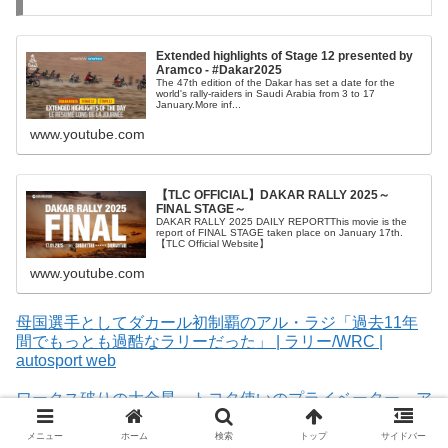
Extended highlights of Stage 12 presented by
Aramco - #Dakar2025
The 47th edition of the Dakar has set a date for the
world's rally-raiders in Saudi Arabia from 3 to 17
January.More inf...
www.youtube.com
【TLC OFFICIAL】DAKAR RALLY 2025～
FINAL STAGE～
DAKAR RALLY 2025 DAILY REPORTThis movie is the
report of FINAL STAGE taken place on January 17th.
【TLC Official Website】
www.youtube.com
母国選手としてダカール初制覇のアル・ラジ「過去11年
間でもっとも過酷なラリーだった」 | ラリー/WRC |
autosport web
ワークス破りの大金星。トヨタ使いのプライベーター、ア
ル・ラジが初の総合優勝【ダカールラリー2025】 | ラリ
ー/WRC | autosport web
メニュー
ホーム
検索
トップ
サイドバー