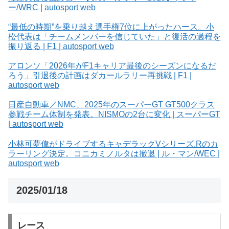
ー/WRC | autosport web
“最低の時期”を乗り越え選手権7位に上がったハース。小
松代表は「チームメンバーを信じていた」と復活の過程を
振り返る | F1 | autosport web
アロンソ「2026年がF1キャリア最後のシーズンになるだ
ろう」引退後の計画はダカールラリー再挑戦 | F1 |
autosport web
日産自動車／NMC、2025年のスーパーGT GT500クラス
参戦チーム体制を発表。NISMOの2台に変化 | スーパーGT
| autosport web
小林可夢偉がドライブするキャデラックVシリーズ.Rのカ
ラーリング決定。コニカミノルタは撤退 | ル・マン/WEC |
autosport web
2025/01/18
レース