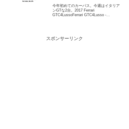
今年初めてのカーパス。今週はイタリア
ンGTな2台。2017 Ferrari
GTC4LussoFerrari GTC4Lusso -
Ferrari.comGTC3LussoはFFの後継車で、
FFと同じく6.3L V12NAエンジンを搭
載、...
スポンサーリンク