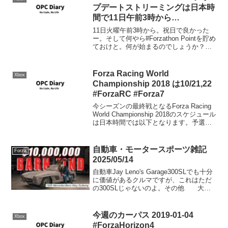
プデートストリーミングは日本時
間で11日午前3時から
#ForzaHorizon4
11日火曜午前3時から。祝日で良かった
#TorbenTuesday
ー。そして何やら#Forzathon Pointを貯め
ておけと。何が始まるのでしょうか？
div.BlockA { float: left; width:
30%;}div.BlockB { float:...
Forza Racing World
Xbox
Championship 2018 は10/21,22
#ForzaRC #Forza7
今シーズンの最終戦となるForza Racing
World Championship 2018のスケジュール
は日本時間では以下となります。予選：
10/21 02:00～決勝： 10/22 02:00～
自動車・モータースポーツ雑記
Forza
2025/05/14
自動車Jay Leno's Garage300SLでも十分
に価値があるクルマですが、これはただ
の300SLじゃないのよ。その他 大き
めのミニバンが欲しいけどベルファイア
にもエルグランドにも今一ピンとこない
あなた、欧州車のバンはどうでしょう...
今週のカーパス 2019-01-04
Xbox
#ForzaHorizon4