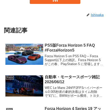
Ishisaka
関連記事
PS5版Forza Horizon 5 FAQ
Forza
#ForzaHorizon5
Forza Horizon 5 on PS5 FAQ – Forza
Support以下上の雑訳。Forza Horizon 5
がこの春、PlayStation 5 に登場します！
プレミアムエディションを予約購入する
と、4月25日から先行...
自動車・モータースポーツ雑記
Forza
2026/06/12
WEC Le Mans 24hFP2FP3ハイパーポー
ル0.005秒差の劇的決着はタイム削除
で“幻”に。BMWがポール獲得、トヨタ勢
はH1最下位敗退／ル・マン24時間ハイパ
ーポール | ニュース | autosport web【順
位結果】2...
Forza Horizon 4 Series 19 アッ
Xbox