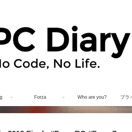
g
Forza
Who are you?
プラ